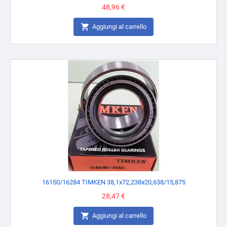
Prezzo
48,96 €

Aggiungi al carrello
16150/16284 TIMKEN 38,1x72,238x20,638/15,875
Prezzo
28,47 €

Aggiungi al carrello