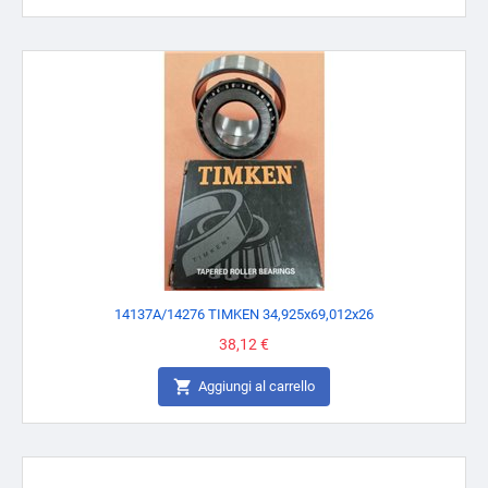
14137A/14276 TIMKEN 34,925x69,012x26
Prezzo
38,12 €

Aggiungi al carrello