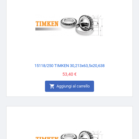
15118/250 TIMKEN 30,213x63,5x20,638
Prezzo
53,40 €

Aggiungi al carrello