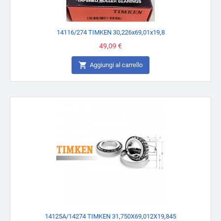
14116/274 TIMKEN 30,226x69,01x19,8
Prezzo
49,09 €

Aggiungi al carrello
14125A/14274 TIMKEN 31,750X69,012X19,845