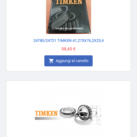
24780/24721 TIMKEN 41,275X76,2X25,4
Prezzo
98,45 €

Aggiungi al carrello