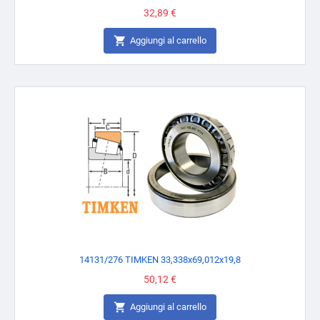
Prezzo
32,89 €

Aggiungi al carrello
14131/276 TIMKEN 33,338x69,012x19,8
Prezzo
50,12 €

Aggiungi al carrello