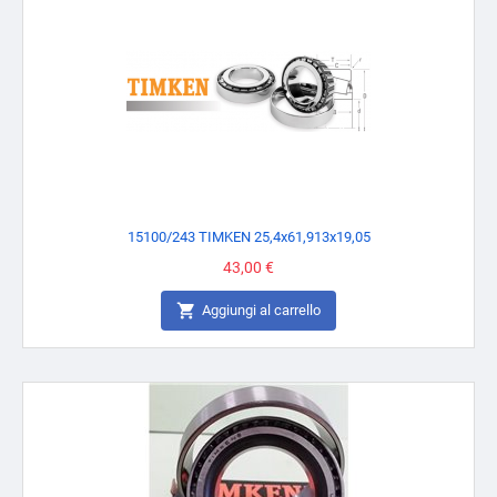
15100/243 TIMKEN 25,4x61,913x19,05
Prezzo
43,00 €

Aggiungi al carrello