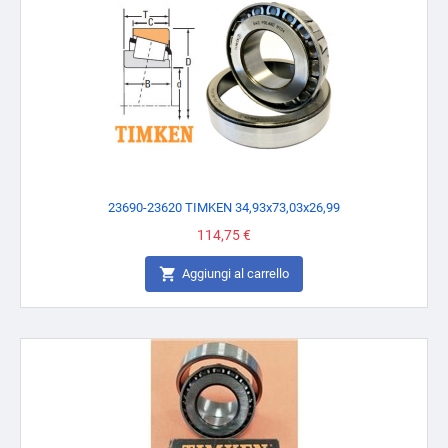
23690-23620 TIMKEN 34,93x73,03x26,99
Prezzo
114,75 €

Aggiungi al carrello