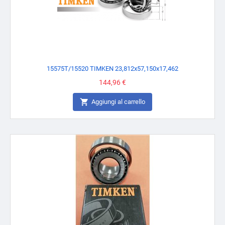
15575T/15520 TIMKEN 23,812x57,150x17,462
Prezzo
144,96 €

Aggiungi al carrello