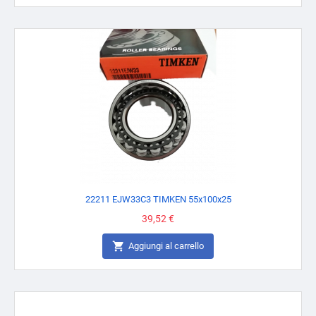
22211 EJW33C3 TIMKEN 55x100x25
Prezzo
39,52 €

Aggiungi al carrello