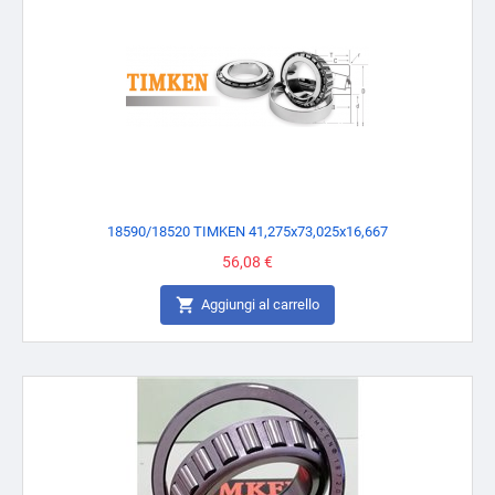
18590/18520 TIMKEN 41,275x73,025x16,667
Prezzo
56,08 €

Aggiungi al carrello