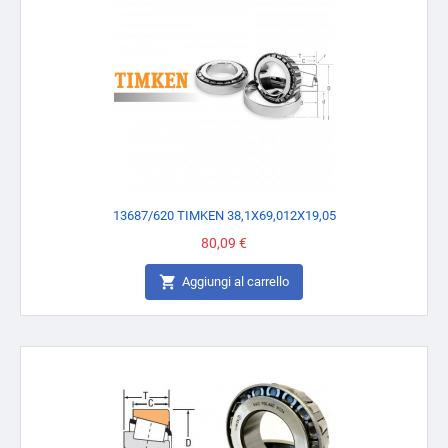
13687/620 TIMKEN 38,1X69,012X19,05
Prezzo
80,09 €

Aggiungi al carrello