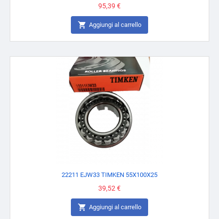
Prezzo
95,39 €

Aggiungi al carrello
22211 EJW33 TIMKEN 55X100X25
Prezzo
39,52 €

Aggiungi al carrello