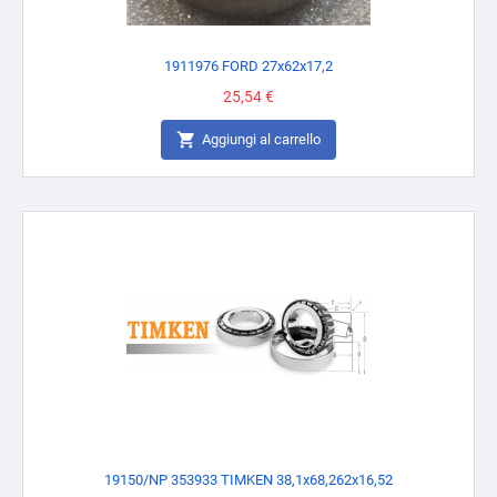
1911976 FORD 27x62x17,2
Prezzo
25,54 €

Aggiungi al carrello
19150/NP 353933 TIMKEN 38,1x68,262x16,52