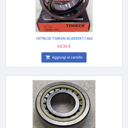
18790/20 TIMKEN 50,8X85X17,462
Prezzo
65,50 €

Aggiungi al carrello