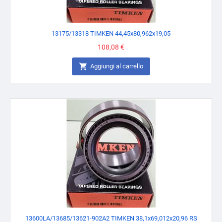
13175/13318 TIMKEN 44,45x80,962x19,05
Prezzo
108,08 €

Aggiungi al carrello
13600LA/13685/13621-902A2 TIMKEN 38,1x69,012x20,96 RS