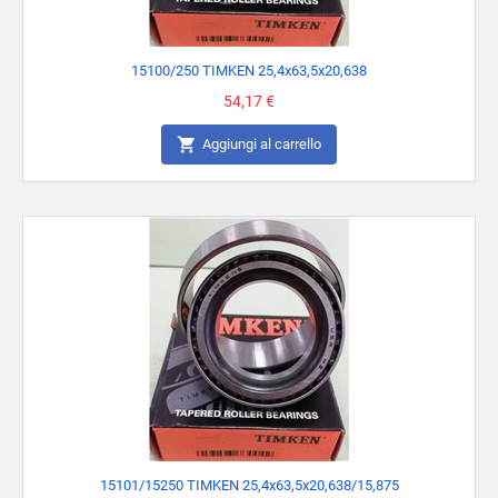
15100/250 TIMKEN 25,4x63,5x20,638
Prezzo
54,17 €

Aggiungi al carrello
15101/15250 TIMKEN 25,4x63,5x20,638/15,875