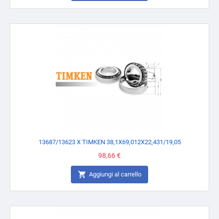
13687/13623 X TIMKEN 38,1X69,012X22,431/19,05
Prezzo
98,66 €

Aggiungi al carrello