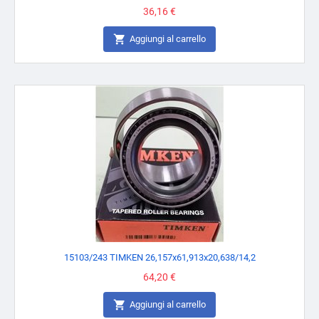
Prezzo
36,16 €

Aggiungi al carrello
15103/243 TIMKEN 26,157x61,913x20,638/14,2
Prezzo
64,20 €

Aggiungi al carrello