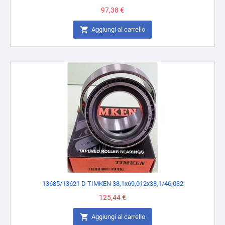
Prezzo
97,38 €

Aggiungi al carrello
13685/13621 D TIMKEN 38,1x69,012x38,1/46,032
Prezzo
125,44 €

Aggiungi al carrello