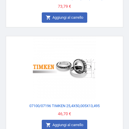
Prezzo
73,79 €

Aggiungi al carrello
07100/07196 TIMKEN 25,4X50,005X13,495
Prezzo
46,70 €

Aggiungi al carrello