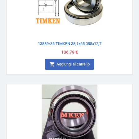
13889/36 TIMKEN 38,1x65,088x12,7
Prezzo
106,79 €

Aggiungi al carrello