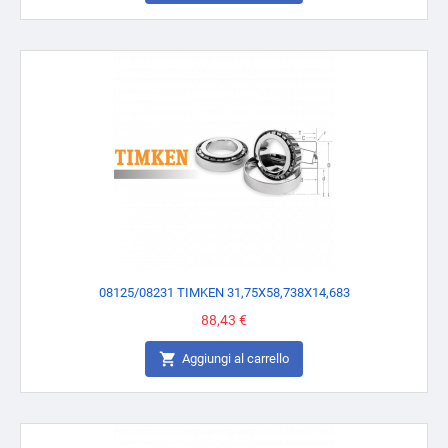
08125/08231 TIMKEN 31,75X58,738X14,683
Prezzo
88,43 €

Aggiungi al carrello