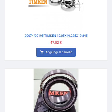
09074/09195 TIMKEN 19,05X49,225X19,845
Prezzo
47,02 €

Aggiungi al carrello