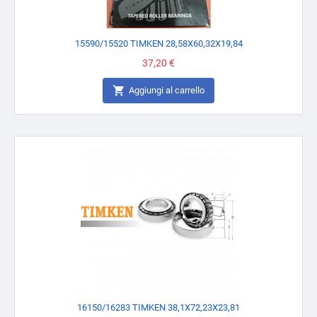
15590/15520 TIMKEN 28,58X60,32X19,84
Prezzo
37,20 €

Aggiungi al carrello
16150/16283 TIMKEN 38,1X72,23X23,81