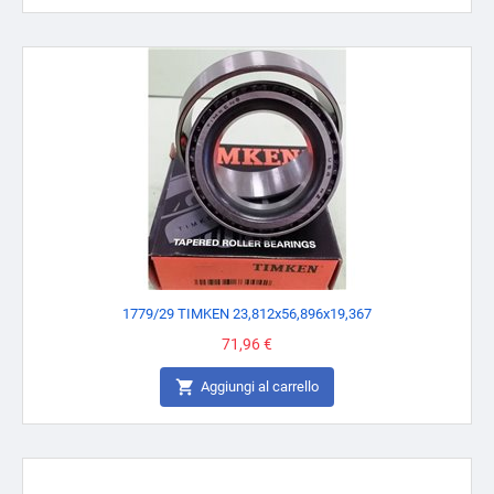
1779/29 TIMKEN 23,812x56,896x19,367
Prezzo
71,96 €

Aggiungi al carrello