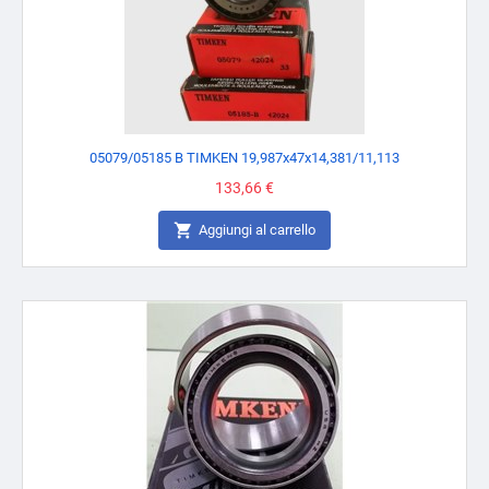
05079/05185 B TIMKEN 19,987x47x14,381/11,113
Prezzo
133,66 €

Aggiungi al carrello