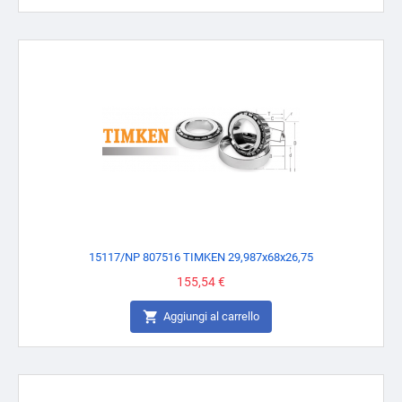
15117/NP 807516 TIMKEN 29,987x68x26,75
Prezzo
155,54 €

Aggiungi al carrello