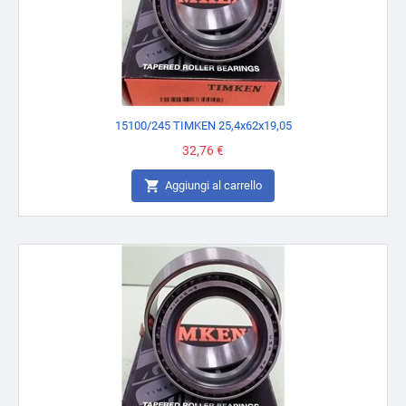
15100/245 TIMKEN 25,4x62x19,05
Prezzo
32,76 €

Aggiungi al carrello