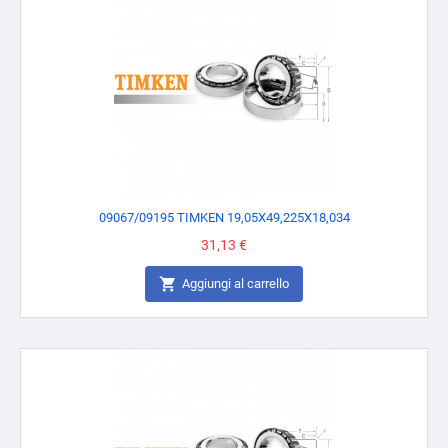
09067/09195 TIMKEN 19,05X49,225X18,034
Prezzo
31,13 €

Aggiungi al carrello