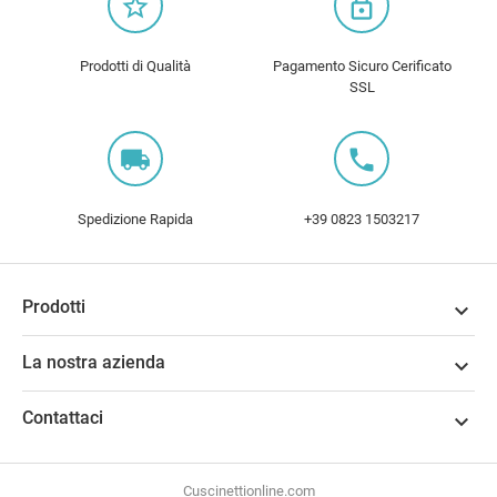
star_border
lock_outline
Prodotti di Qualità
Pagamento Sicuro Cerificato
SSL
local_shipping
local_phone
Spedizione Rapida
+39 0823 1503217
Prodotti

La nostra azienda

Contattaci

Cuscinettionline.com