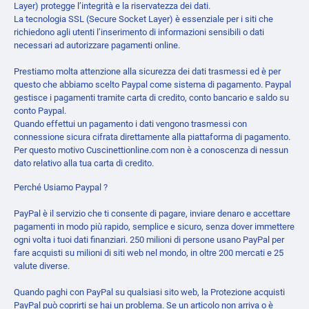
Layer) protegge l’integrità e la riservatezza dei dati.
La tecnologia SSL (Secure Socket Layer) è essenziale per i siti che
richiedono agli utenti l’inserimento di informazioni sensibili o dati
necessari ad autorizzare pagamenti online.
Prestiamo molta attenzione alla sicurezza dei dati trasmessi ed è per
questo che abbiamo scelto Paypal come sistema di pagamento. Paypal
gestisce i pagamenti tramite carta di credito, conto bancario e saldo su
conto Paypal.
Quando effettui un pagamento i dati vengono trasmessi con
connessione sicura cifrata direttamente alla piattaforma di pagamento.
Per questo motivo Cuscinettionline.com non è a conoscenza di nessun
dato relativo alla tua carta di credito.
Perché Usiamo Paypal ?
PayPal è il servizio che ti consente di pagare, inviare denaro e accettare
pagamenti in modo più rapido, semplice e sicuro, senza dover immettere
ogni volta i tuoi dati finanziari. 250 milioni di persone usano PayPal per
fare acquisti su milioni di siti web nel mondo, in oltre 200 mercati e 25
valute diverse.
Quando paghi con PayPal su qualsiasi sito web, la Protezione acquisti
PayPal può coprirti se hai un problema. Se un articolo non arriva o è