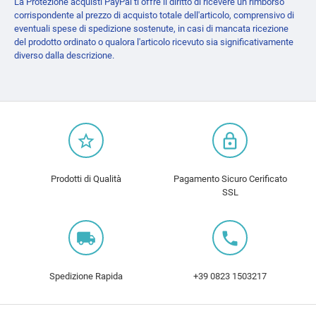
La Protezione acquisti PayPal ti offre il diritto di ricevere un rimborso
corrispondente al prezzo di acquisto totale dell'articolo, comprensivo di
eventuali spese di spedizione sostenute, in casi di mancata ricezione
del prodotto ordinato o qualora l'articolo ricevuto sia significativamente
diverso dalla descrizione.
star_border
lock_outline
Prodotti di Qualità
Pagamento Sicuro Cerificato
SSL
local_shipping
local_phone
Spedizione Rapida
+39 0823 1503217