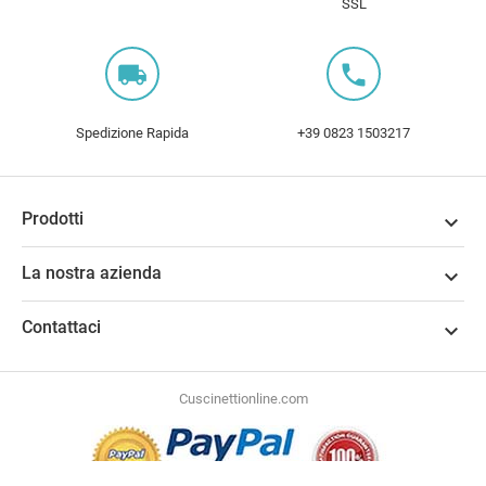
SSL
local_shipping
local_phone
Spedizione Rapida
+39 0823 1503217
Prodotti

La nostra azienda

Contattaci

Cuscinettionline.com