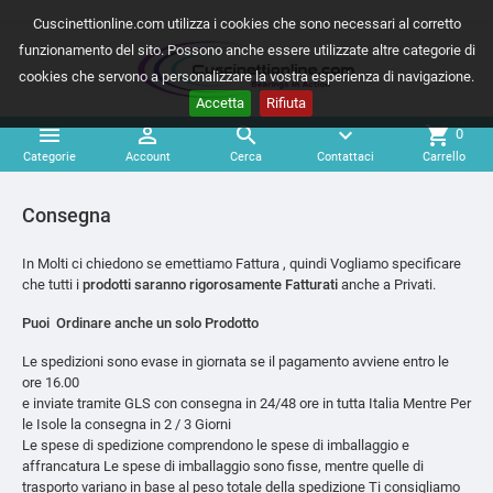
Cuscinettionline.com utilizza i cookies che sono necessari al corretto
funzionamento del sito. Possono anche essere utilizzate altre categorie di
cookies che servono a personalizzare la vostra esperienza di navigazione.
Accetta
Rifiuta



expand_more
shopping_cart
0
Categorie
Account
Cerca
Contattaci
Carrello
Consegna
In Molti ci chiedono se emettiamo Fattura , quindi Vogliamo specificare
che tutti i
prodotti saranno rigorosamente Fatturati
anche a Privati.
Puoi Ordinare anche un solo Prodotto
Le spedizioni sono evase in giornata se il pagamento avviene entro le
ore 16.00
e inviate tramite GLS con consegna in 24/48 ore in tutta Italia Mentre Per
le Isole la consegna in 2 / 3 Giorni
Le spese di spedizione comprendono le spese di imballaggio e
affrancatura Le spese di imballaggio sono fisse, mentre quelle di
trasporto variano in base al peso totale della spedizione Ti consigliamo