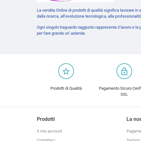
La vendita Online di prodotti di qualità significa lavorare i
dalla ricerca, all’evoluzione tecnologica, alla professionalit
Ogni singolo traguardo raggiunto rappresenta il lavoro e la 
per fare grande un’ azienda.
star_border
lock_outline
Prodotti di Qualità
Pagamento Sicuro Cerif
SSL
Prodotti
La nos
Il mio account
Pagamen
Contattaci
Termini 