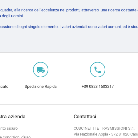
n squadra, alla ricerca dell’eccelenza nei prodotti, attraverso una ricerca costant
à degli uomini.
passione di ogni singolo elemento. I valori aziendali sono valori comuni, ed è sic
local_shipping
local_phone
icato
Spedizione Rapida
+39 0823 1503217
tra azienda
Contattaci
to sicuro
CUSCINETTI E TRASMISSIONI S.r.l.
Via Nazionale Appia - 372 81020 Cas
e condizioni d'uso