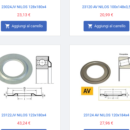
23024JV NILOS 128x180x4
23120 AV NILOS 100x148x3,
Prezzo
23,13 €
Prezzo
20,99 €


Aggiungi al carrello
Aggiungi al carrello
23122JV NILOS 123x180x4
23124 AV NILOS 120x184x4
Prezzo
43,24 €
Prezzo
27,96 €