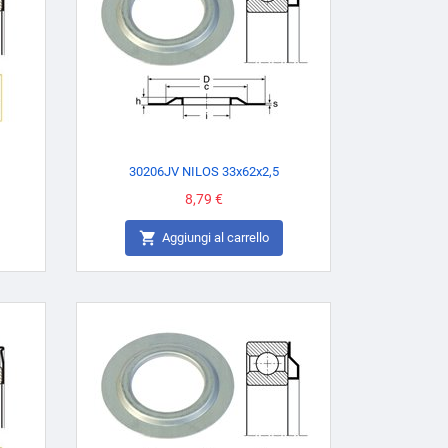
30206JV NILOS 33x62x2,5
Prezzo
8,79 €

Aggiungi al carrello