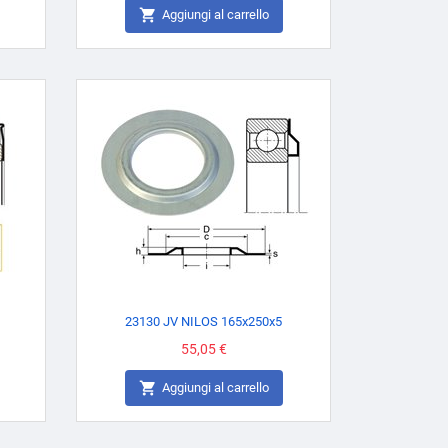

Aggiungi al carrello
23130 JV NILOS 165x250x5
Prezzo
55,05 €

Aggiungi al carrello