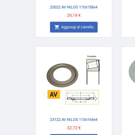
23022 AV NILOS 110x158x4
Prezzo
29,19 €

Aggiungi al carrello
23122 AV NILOS 110x164x4
Prezzo
32,72 €