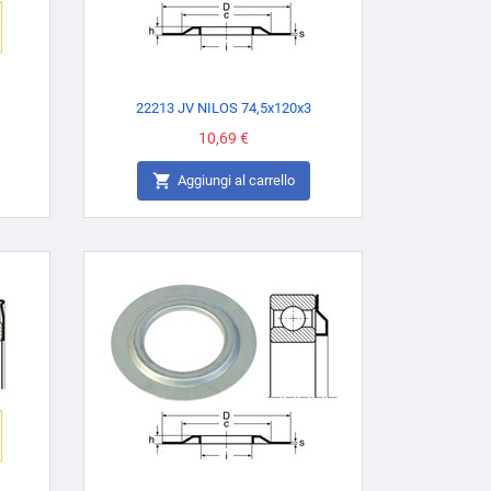
22213 JV NILOS 74,5x120x3
Prezzo
10,69 €

Aggiungi al carrello