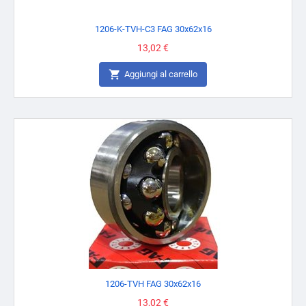
1206-K-TVH-C3 FAG 30x62x16
Prezzo
13,02 €

Aggiungi al carrello
1206-TVH FAG 30x62x16
Prezzo
13,02 €