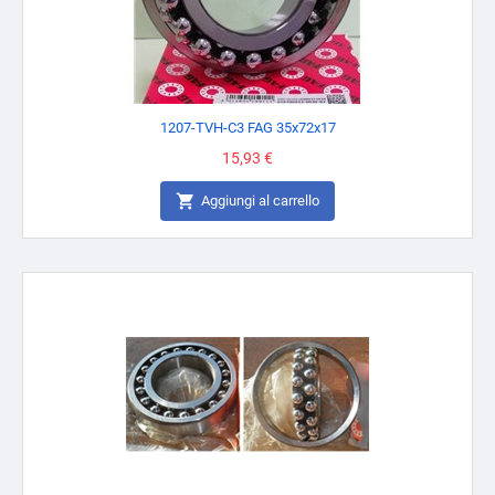
1207-TVH-C3 FAG 35x72x17
Prezzo
15,93 €

Aggiungi al carrello