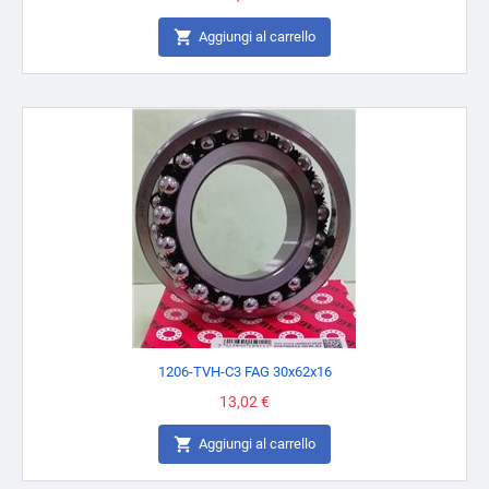

Aggiungi al carrello
1206-TVH-C3 FAG 30x62x16
Prezzo
13,02 €

Aggiungi al carrello