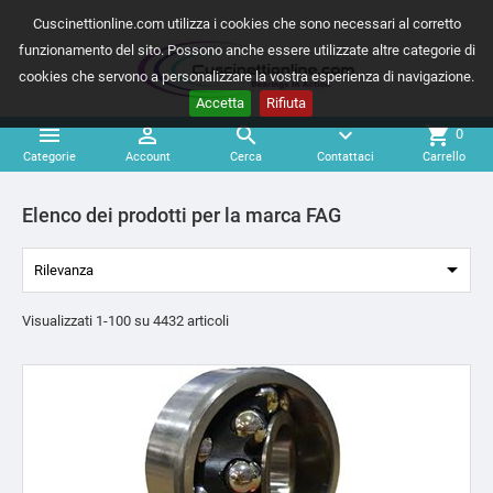
Cuscinettionline.com utilizza i cookies che sono necessari al corretto
funzionamento del sito. Possono anche essere utilizzate altre categorie di
cookies che servono a personalizzare la vostra esperienza di navigazione.
Accetta
Rifiuta



expand_more
shopping_cart
0
Categorie
Account
Cerca
Contattaci
Carrello
Elenco dei prodotti per la marca FAG

Rilevanza
Visualizzati 1-100 su 4432 articoli