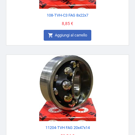
108-TVH-C3 FAG 8x22x7
Prezzo
8,85 €

Aggiungi al carrello
11204-TVH FAG 20x47x14