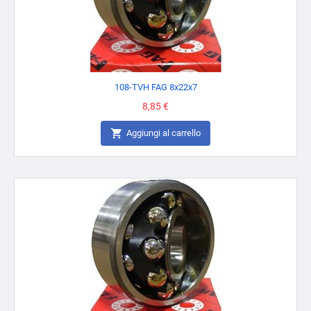
108-TVH FAG 8x22x7
Prezzo
8,85 €

Aggiungi al carrello