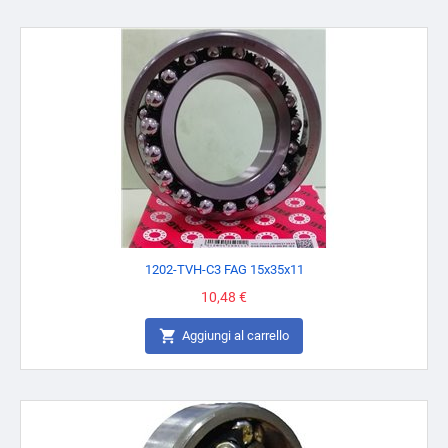
1202-TVH-C3 FAG 15x35x11
Prezzo
10,48 €

Aggiungi al carrello