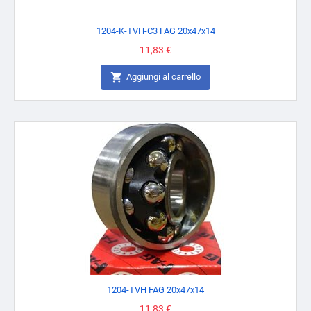
1204-K-TVH-C3 FAG 20x47x14
Prezzo
11,83 €

Aggiungi al carrello
1204-TVH FAG 20x47x14
Prezzo
11,83 €