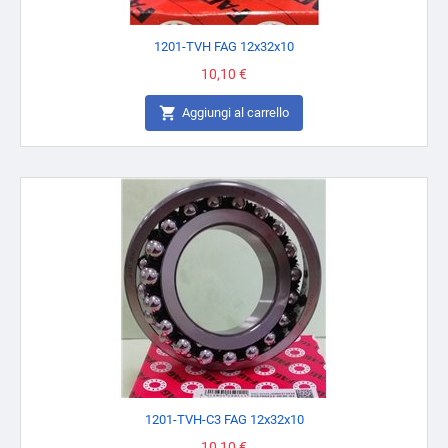
1201-TVH FAG 12x32x10
Prezzo
10,10 €

Aggiungi al carrello
1201-TVH-C3 FAG 12x32x10
Prezzo
10,10 €