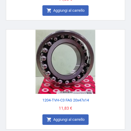

Aggiungi al carrello
1204-TVH-C3 FAG 20x47x14
Prezzo
11,83 €

Aggiungi al carrello