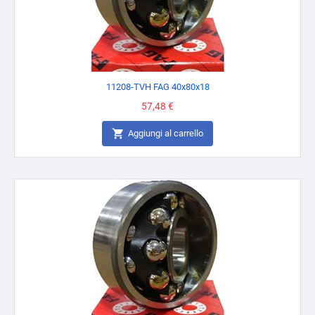
11208-TVH FAG 40x80x18
Prezzo
57,48 €

Aggiungi al carrello