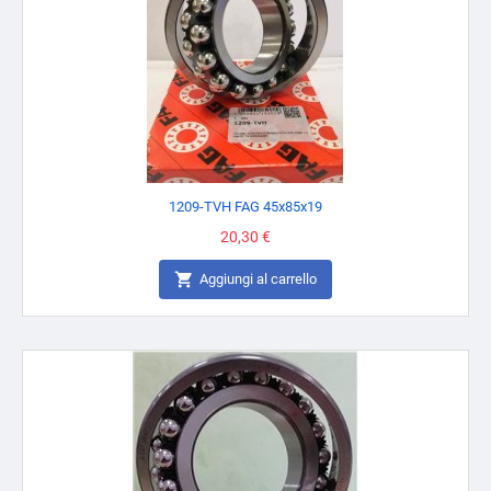
1209-TVH FAG 45x85x19
Prezzo
20,30 €

Aggiungi al carrello