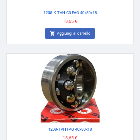
1208-K-TVH-C3 FAG 40x80x18
Prezzo
18,65 €

Aggiungi al carrello
1208-TVH FAG 40x80x18
Prezzo
18,65 €