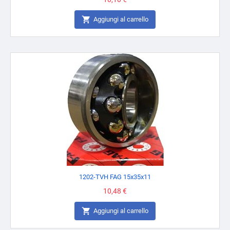

Aggiungi al carrello
1202-TVH FAG 15x35x11
Prezzo
10,48 €

Aggiungi al carrello