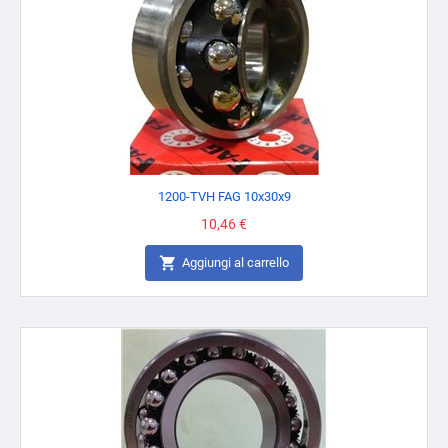
1200-TVH FAG 10x30x9
Prezzo
10,46 €

Aggiungi al carrello