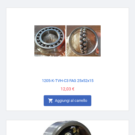
1205-K-TVH-C3 FAG 25x52x15
Prezzo
12,03 €

Aggiungi al carrello