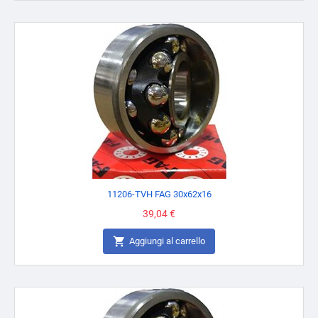
11206-TVH FAG 30x62x16
Prezzo
39,04 €

Aggiungi al carrello