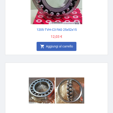
1205-TVH-C3 FAG 25x52x15
Prezzo
12,03 €

Aggiungi al carrello