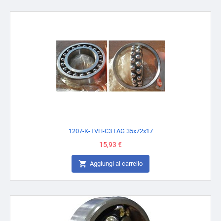
1207-K-TVH-C3 FAG 35x72x17
Prezzo
15,93 €

Aggiungi al carrello