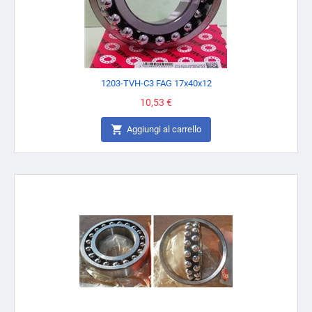
1203-TVH-C3 FAG 17x40x12
Prezzo
10,53 €

Aggiungi al carrello