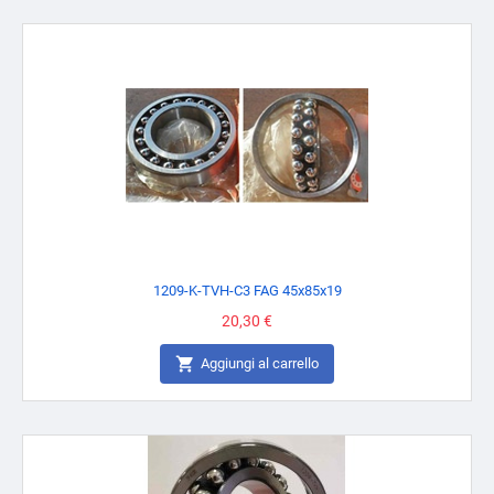
1209-K-TVH-C3 FAG 45x85x19
Prezzo
20,30 €

Aggiungi al carrello