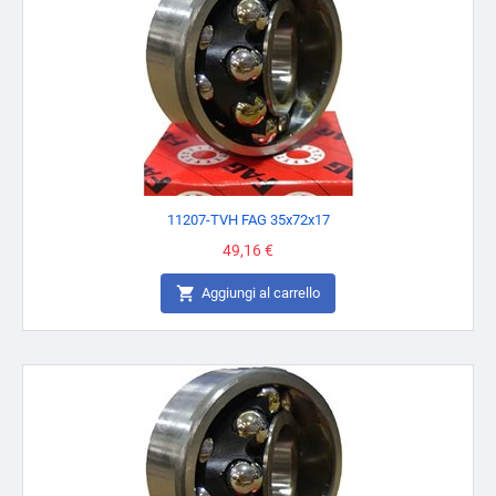
11207-TVH FAG 35x72x17
Prezzo
49,16 €

Aggiungi al carrello