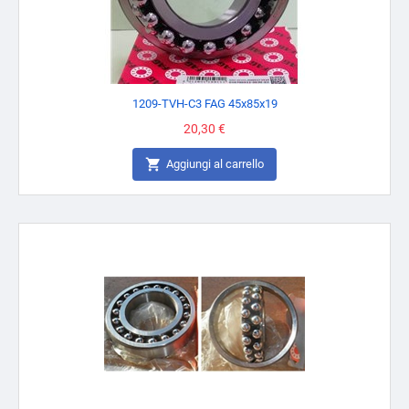
1209-TVH-C3 FAG 45x85x19
Prezzo
20,30 €

Aggiungi al carrello