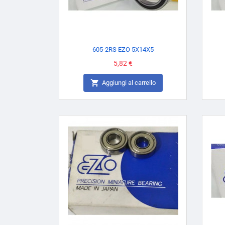
605-2RS EZO 5X14X5
Prezzo
5,82 €

Aggiungi al carrello