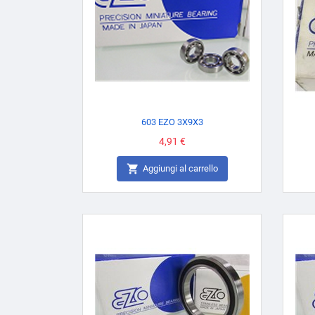
603 EZO 3X9X3
Prezzo
4,91 €

Aggiungi al carrello