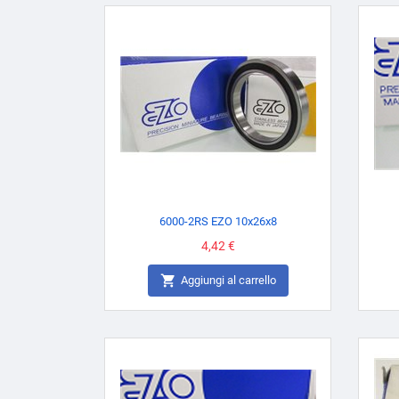
6000-2RS EZO 10x26x8
Prezzo
4,42 €

Aggiungi al carrello