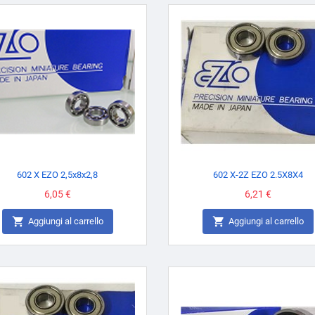
602 X EZO 2,5x8x2,8
602 X-2Z EZO 2.5X8X4
Prezzo
6,05 €
Prezzo
6,21 €


Aggiungi al carrello
Aggiungi al carrello