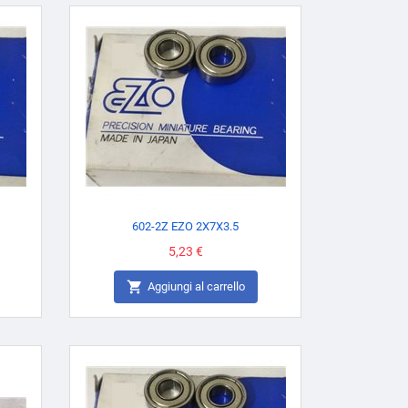
602-2Z EZO 2X7X3.5
Prezzo
5,23 €

Aggiungi al carrello