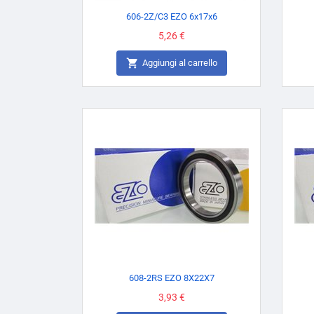
606-2Z/C3 EZO 6x17x6
Prezzo
5,26 €

Aggiungi al carrello
608-2RS EZO 8X22X7
Prezzo
3,93 €