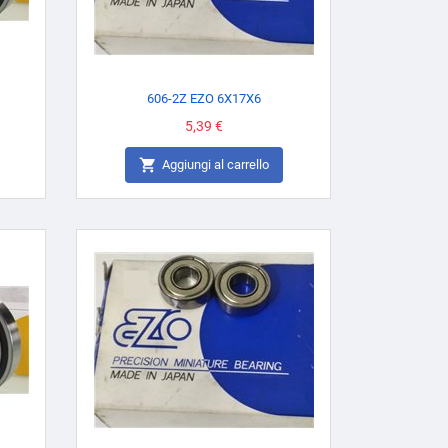
606-2Z EZO 6X17X6
Prezzo
5,39 €

Aggiungi al carrello