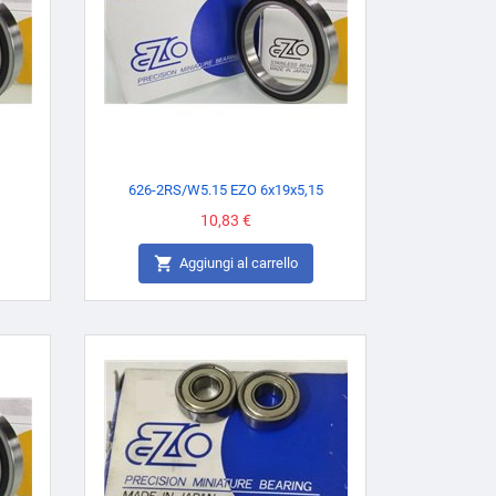
626-2RS/W5.15 EZO 6x19x5,15
Prezzo
10,83 €

Aggiungi al carrello