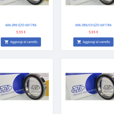
606-2RS EZO 6X17X6
606-2RS/C3 EZO 6X17X6
Prezzo
5,55 €
Prezzo
5,95 €


Aggiungi al carrello
Aggiungi al carrello