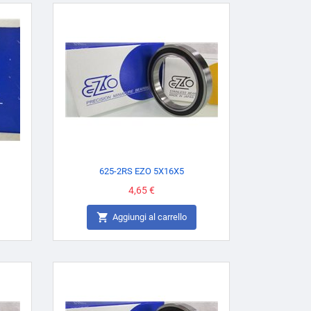
625-2RS EZO 5X16X5
Prezzo
4,65 €

Aggiungi al carrello