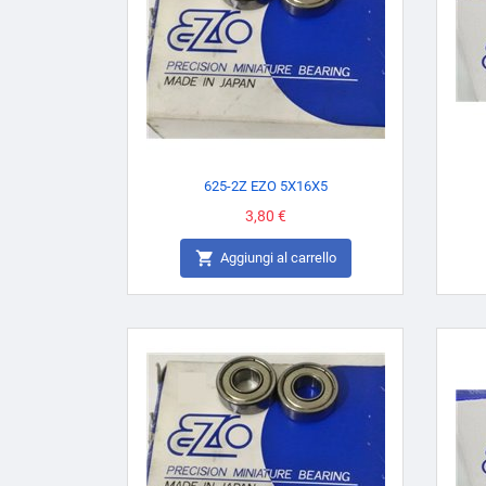
625-2Z EZO 5X16X5
Prezzo
3,80 €

Aggiungi al carrello