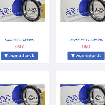
626-2RS EZO 6X19X6
626-2RS/C3 EZO 6X19X6
Prezzo
4,25 €
Prezzo
5,52 €


Aggiungi al carrello
Aggiungi al carrello