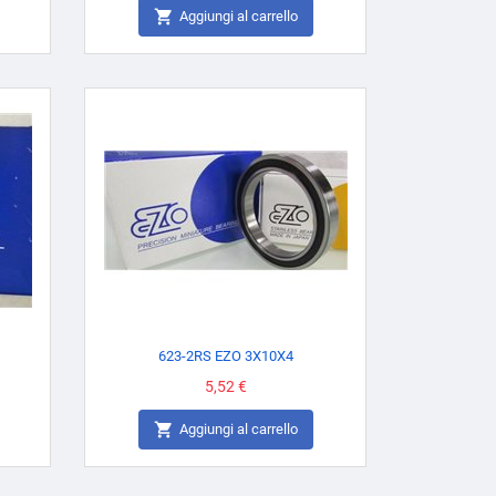

Aggiungi al carrello
623-2RS EZO 3X10X4
Prezzo
5,52 €

Aggiungi al carrello