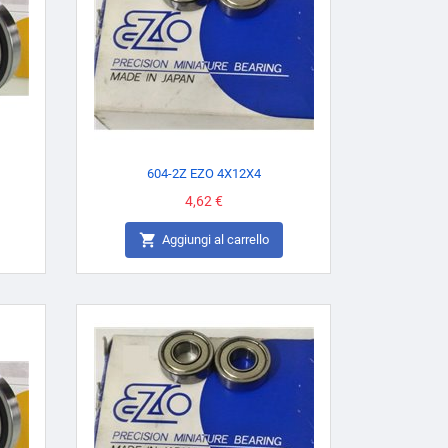
604-2Z EZO 4X12X4
Prezzo
4,62 €

Aggiungi al carrello