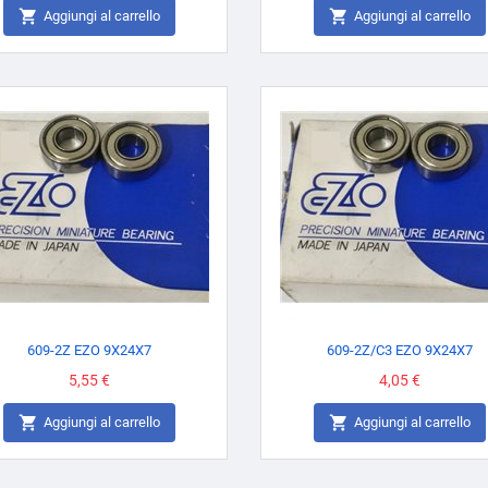


Aggiungi al carrello
Aggiungi al carrello
609-2Z EZO 9X24X7
609-2Z/C3 EZO 9X24X7
Prezzo
5,55 €
Prezzo
4,05 €


Aggiungi al carrello
Aggiungi al carrello