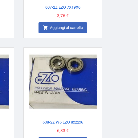
607-2Z EZO 7X19X6
Prezzo
3,76 €

Aggiungi al carrello
608-2Z W6 EZO 8x22x6
Prezzo
6,33 €