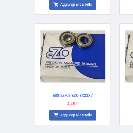

Aggiungi al carrello
608-2Z/C3 EZO 8X22X7
Prezzo
4,48 €

Aggiungi al carrello