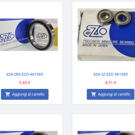
624-2RS EZO 4X13X5
624-2Z EZO 4X13X5
Prezzo
5,49 €
Prezzo
4,51 €


Aggiungi al carrello
Aggiungi al carrello