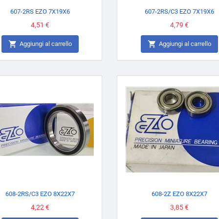
607-2RS EZO 7X19X6
607-2RS/C3 EZO 7X19X6
Prezzo
4,51 €
Prezzo
4,79 €


Aggiungi al carrello
Aggiungi al carrello
608-2RS/C3 EZO 8X22X7
608-2Z EZO 8X22X7
Prezzo
4,22 €
Prezzo
3,85 €