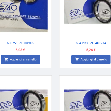
603-2Z EZO 3X9X5
604-2RS EZO 4X12X4
Prezzo
5,03 €
Prezzo
5,26 €


Aggiungi al carrello
Aggiungi al carrello