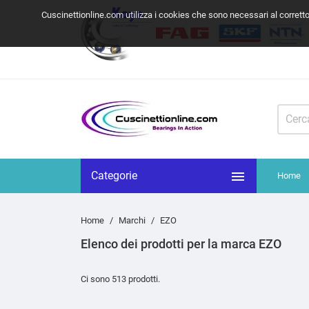
Cuscinettionline.com utilizza i cookies che sono necessari al corrett

Categorie
Home
Home
Marchi
EZO
Elenco dei prodotti per la marca EZO
Ci sono 513 prodotti.