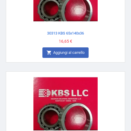
30313 KBS 65x140x36
Prezzo
16,65 €

Aggiungi al carrello