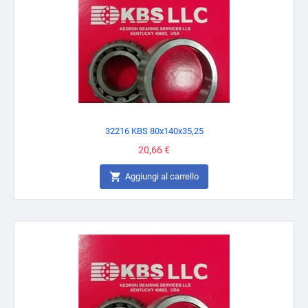
32216 KBS 80x140x35,25
Prezzo
20,66 €

Aggiungi al carrello