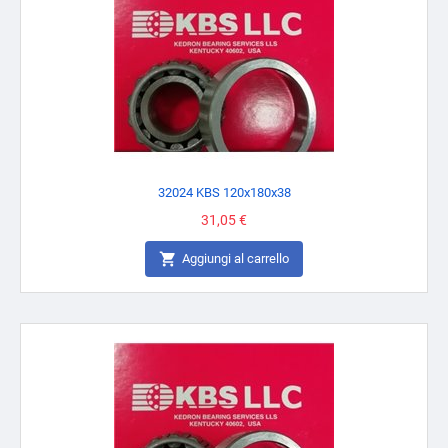
32024 KBS 120x180x38
Prezzo
31,05 €

Aggiungi al carrello