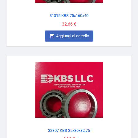
31315 KBS 75x160x40
Prezzo
32,66 €

Aggiungi al carrello
32307 KBS 35x80x32,75