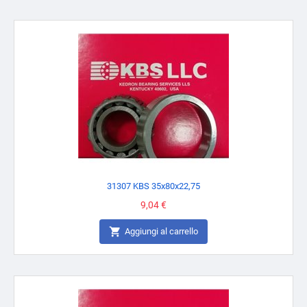
31307 KBS 35x80x22,75
Prezzo
9,04 €

Aggiungi al carrello