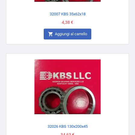
32007 KBS 35x62x18
Prezzo
4,38 €

Aggiungi al carrello
32026 KBS 130x200x45
Prezzo
34,63 €