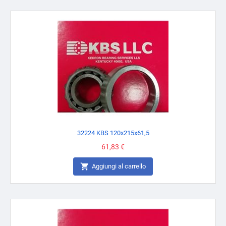
32224 KBS 120x215x61,5
Prezzo
61,83 €

Aggiungi al carrello