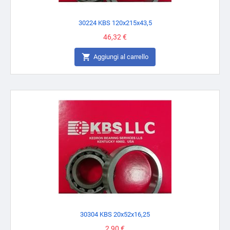
30224 KBS 120x215x43,5
Prezzo
46,32 €

Aggiungi al carrello
30304 KBS 20x52x16,25
Prezzo
2,90 €