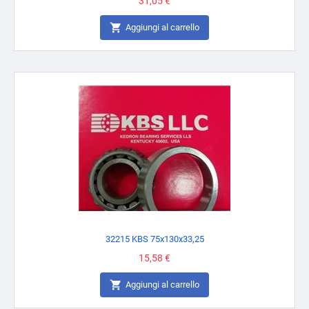
Prezzo
31,05 €

Aggiungi al carrello
32215 KBS 75x130x33,25
Prezzo
15,58 €

Aggiungi al carrello