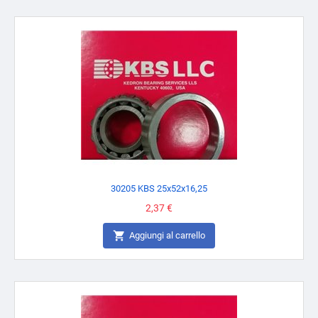
30205 KBS 25x52x16,25
Prezzo
2,37 €

Aggiungi al carrello