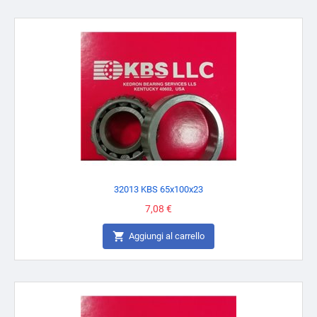
32013 KBS 65x100x23
Prezzo
7,08 €

Aggiungi al carrello