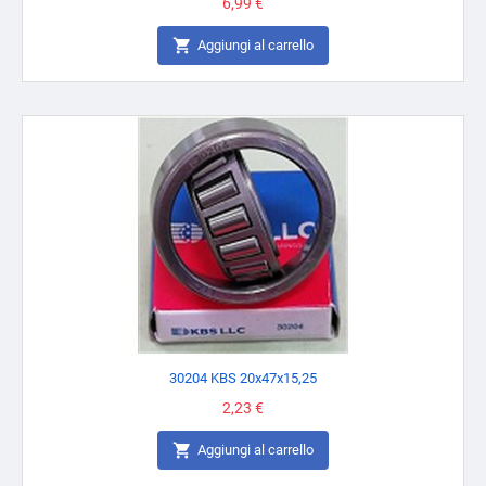
Prezzo
6,99 €

Aggiungi al carrello
30204 KBS 20x47x15,25
Prezzo
2,23 €

Aggiungi al carrello