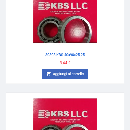
30308 KBS 40x90x25,25
Prezzo
5,44 €

Aggiungi al carrello