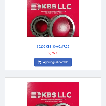
30206 KBS 30x62x17,25
Prezzo
2,75 €

Aggiungi al carrello