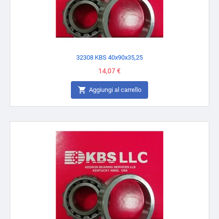
32308 KBS 40x90x35,25
Prezzo
14,07 €

Aggiungi al carrello