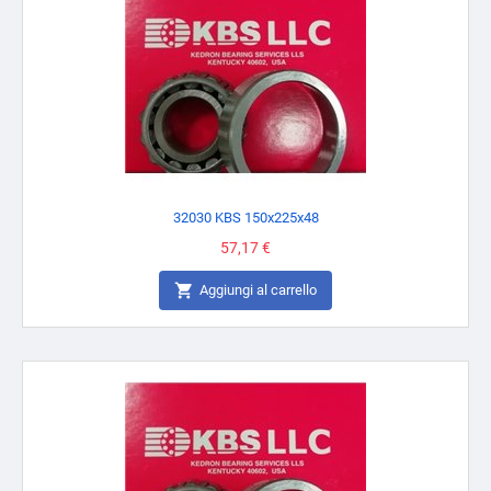
32030 KBS 150x225x48
Prezzo
57,17 €

Aggiungi al carrello