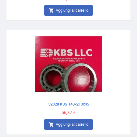

Aggiungi al carrello
32028 KBS 140x210x45
Prezzo
56,87 €

Aggiungi al carrello