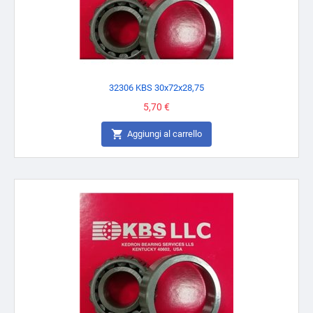
32306 KBS 30x72x28,75
Prezzo
5,70 €

Aggiungi al carrello