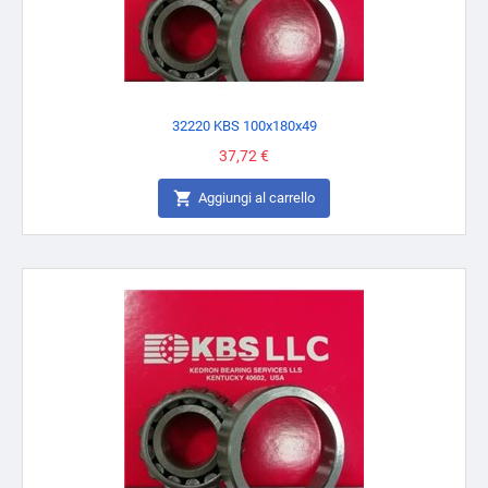
32220 KBS 100x180x49
Prezzo
37,72 €

Aggiungi al carrello