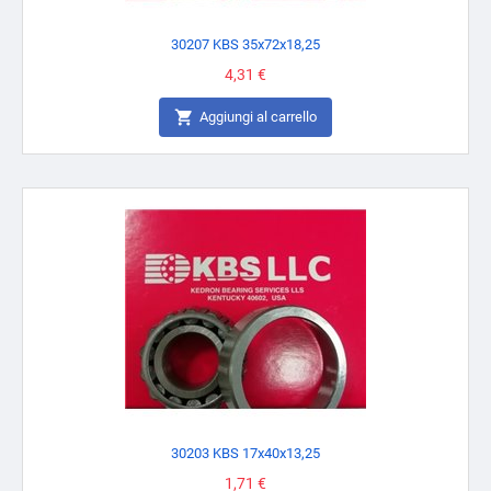
30207 KBS 35x72x18,25
Prezzo
4,31 €

Aggiungi al carrello
30203 KBS 17x40x13,25
Prezzo
1,71 €