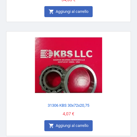

Aggiungi al carrello
31306 KBS 30x72x20,75
Prezzo
4,07 €

Aggiungi al carrello