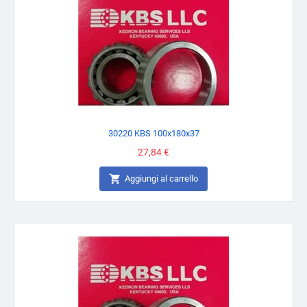
30220 KBS 100x180x37
Prezzo
27,84 €

Aggiungi al carrello