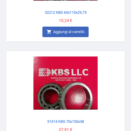
32212 KBS 60x110x29,75
Prezzo
10,24 €

Aggiungi al carrello
31314 KBS 70x150x38
Prezzo
27,91 €