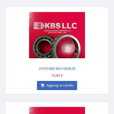
31310 KBS 50x110x29,25
Prezzo
10,85 €

Aggiungi al carrello