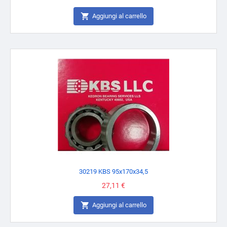

Aggiungi al carrello
30219 KBS 95x170x34,5
Prezzo
27,11 €

Aggiungi al carrello