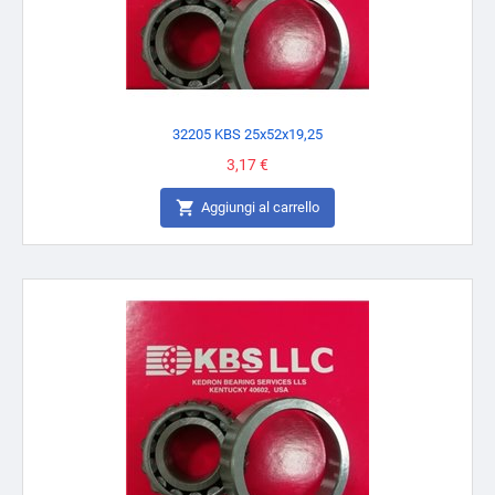
32205 KBS 25x52x19,25
Prezzo
3,17 €

Aggiungi al carrello