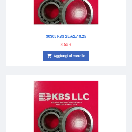
30305 KBS 25x62x18,25
Prezzo
3,65 €

Aggiungi al carrello