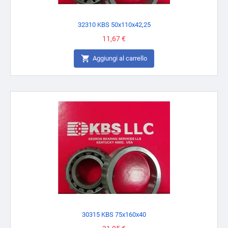
32310 KBS 50x110x42,25
Prezzo
11,67 €

Aggiungi al carrello
30315 KBS 75x160x40