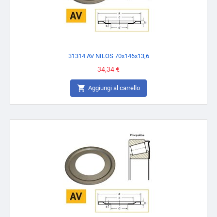
31314 AV NILOS 70x146x13,6
Prezzo
34,34 €

Aggiungi al carrello