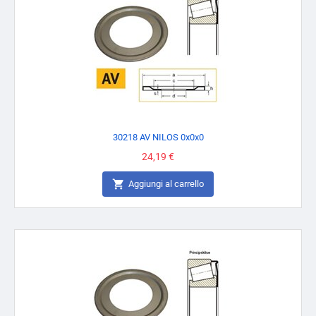
30218 AV NILOS 0x0x0
Prezzo
24,19 €

Aggiungi al carrello