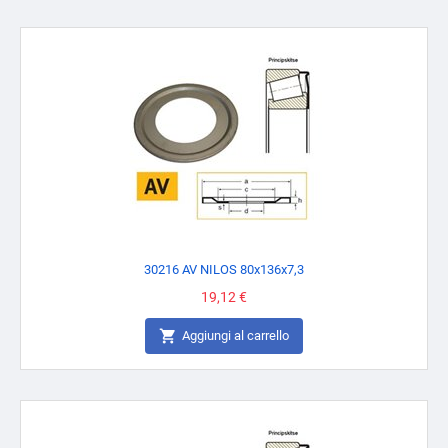
30216 AV NILOS 80x136x7,3
Prezzo
19,12 €

Aggiungi al carrello