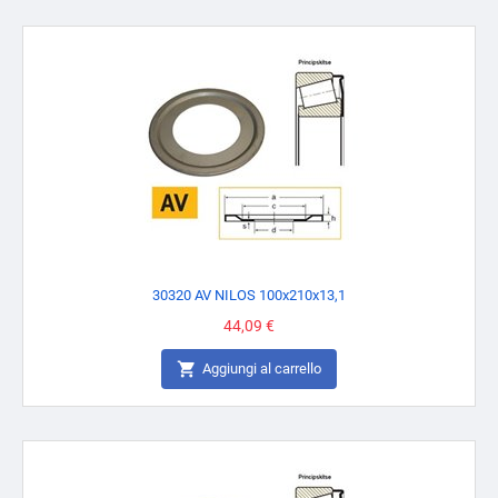
30320 AV NILOS 100x210x13,1
Prezzo
44,09 €

Aggiungi al carrello