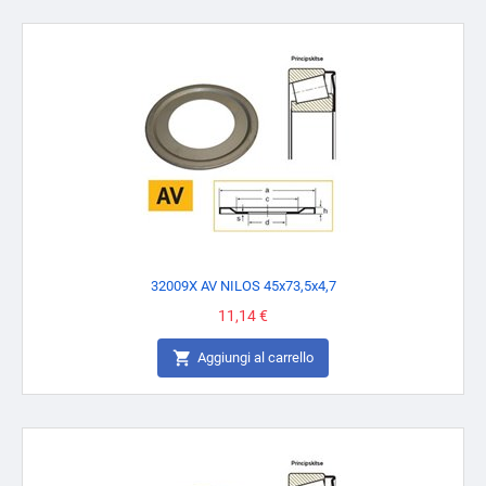
32009X AV NILOS 45x73,5x4,7
Prezzo
11,14 €

Aggiungi al carrello