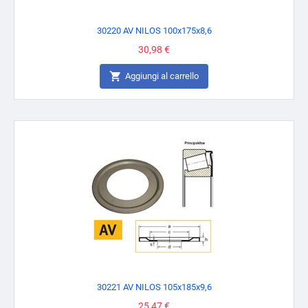
30220 AV NILOS 100x175x8,6
Prezzo
30,98 €

Aggiungi al carrello
30221 AV NILOS 105x185x9,6
Prezzo
25,47 €