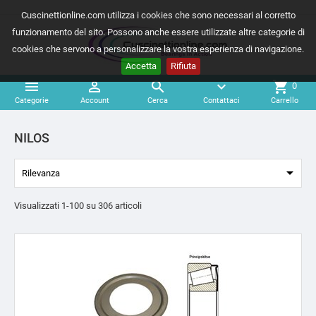
Cuscinettionline.com utilizza i cookies che sono necessari al corretto
funzionamento del sito. Possono anche essere utilizzate altre categorie di
cookies che servono a personalizzare la vostra esperienza di navigazione.
Accetta
Rifiuta



expand_more
shopping_cart
0
Categorie
Account
Cerca
Contattaci
Carrello
NILOS

Rilevanza
Visualizzati 1-100 su 306 articoli