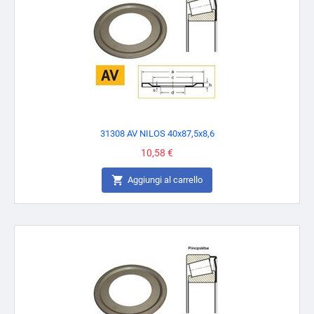
31308 AV NILOS 40x87,5x8,6
Prezzo
10,58 €

Aggiungi al carrello