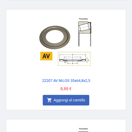
22207 AV NILOS 35x64,8x2,5
Prezzo
8,88 €

Aggiungi al carrello