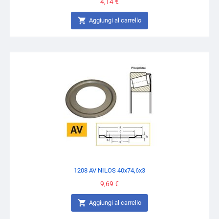
Prezzo
4,14 €

Aggiungi al carrello
1208 AV NILOS 40x74,6x3
Prezzo
9,69 €

Aggiungi al carrello