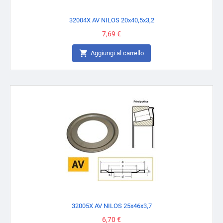
32004X AV NILOS 20x40,5x3,2
Prezzo
7,69 €

Aggiungi al carrello
32005X AV NILOS 25x46x3,7
Prezzo
6,70 €