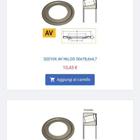
32010X AV NILOS 50x78,6x4,7
Prezzo
10,45 €

Aggiungi al carrello