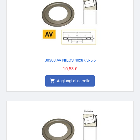
30308 AV NILOS 40x87,5x5,6
Prezzo
10,53 €

Aggiungi al carrello