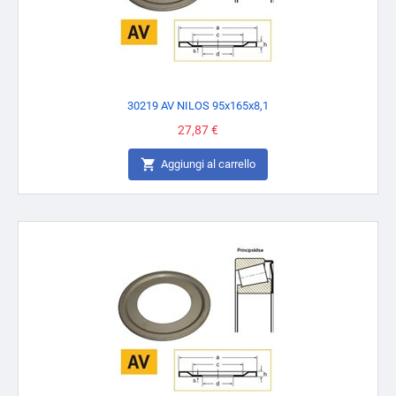
30219 AV NILOS 95x165x8,1
Prezzo
27,87 €

Aggiungi al carrello