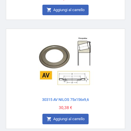

Aggiungi al carrello
30315 AV NILOS 75x156x9,6
Prezzo
30,38 €

Aggiungi al carrello