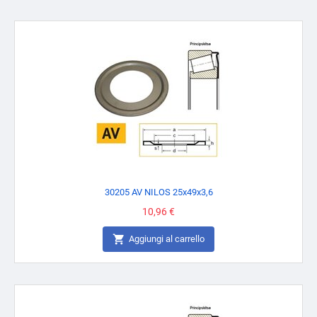
30205 AV NILOS 25x49x3,6
Prezzo
10,96 €

Aggiungi al carrello