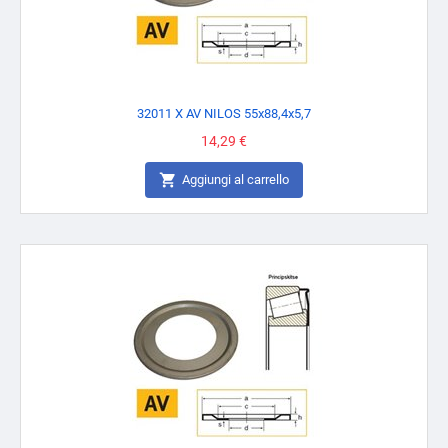
32011 X AV NILOS 55x88,4x5,7
Prezzo
14,29 €

Aggiungi al carrello