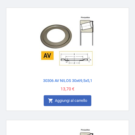
30306 AV NILOS 30x69,5x5,1
Prezzo
13,70 €

Aggiungi al carrello