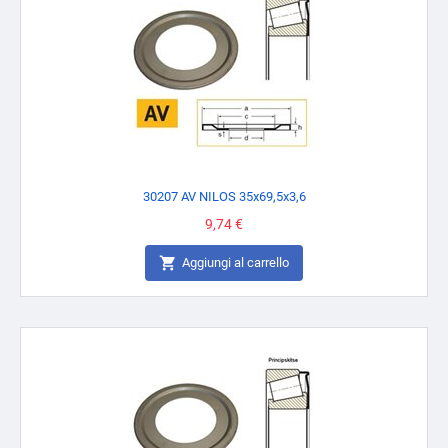
30207 AV NILOS 35x69,5x3,6
Prezzo
9,74 €

Aggiungi al carrello