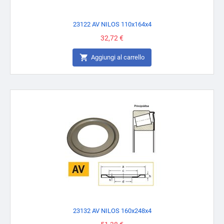
23122 AV NILOS 110x164x4
Prezzo
32,72 €

Aggiungi al carrello
23132 AV NILOS 160x248x4