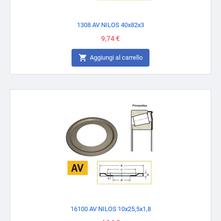
1308 AV NILOS 40x82x3
Prezzo
9,74 €

Aggiungi al carrello
16100 AV NILOS 10x25,5x1,8