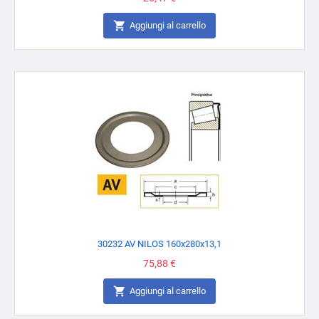

Aggiungi al carrello
30232 AV NILOS 160x280x13,1
Prezzo
75,88 €

Aggiungi al carrello