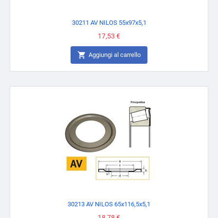
30211 AV NILOS 55x97x5,1
Prezzo
17,53 €

Aggiungi al carrello
30213 AV NILOS 65x116,5x5,1
Prezzo
18,78 €