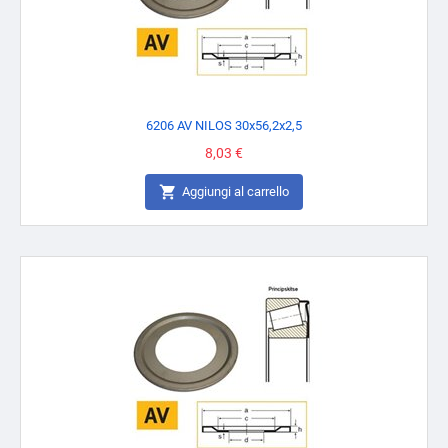
6206 AV NILOS 30x56,2x2,5
Prezzo
8,03 €

Aggiungi al carrello