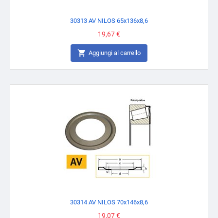
30313 AV NILOS 65x136x8,6
Prezzo
19,67 €

Aggiungi al carrello
30314 AV NILOS 70x146x8,6
Prezzo
19,07 €