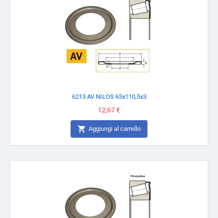
6213 AV NILOS 65x110,5x3
Prezzo
12,67 €

Aggiungi al carrello