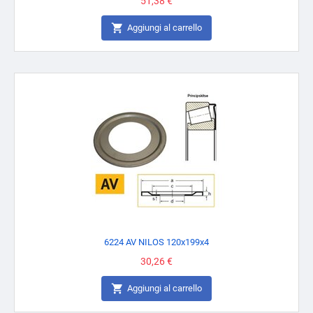
Prezzo
51,38 €

Aggiungi al carrello
6224 AV NILOS 120x199x4
Prezzo
30,26 €

Aggiungi al carrello