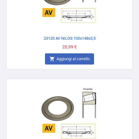
23120 AV NILOS 100x148x3,5
Prezzo
20,99 €

Aggiungi al carrello