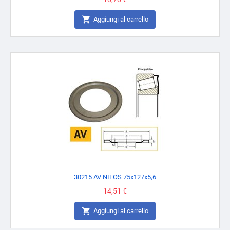

Aggiungi al carrello
30215 AV NILOS 75x127x5,6
Prezzo
14,51 €

Aggiungi al carrello