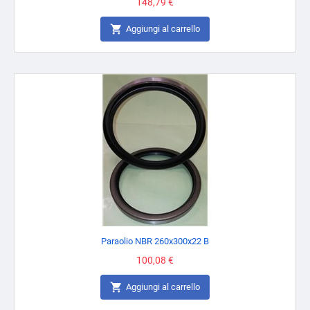
Prezzo
148,79 €

Aggiungi al carrello
Paraolio NBR 260x300x22 B
Prezzo
100,08 €

Aggiungi al carrello