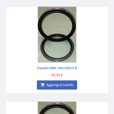
Paraolio NBR 160x185x10 B
Prezzo
45,99 €

Aggiungi al carrello