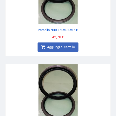
Paraolio NBR 150x180x15 B
Prezzo
42,70 €

Aggiungi al carrello