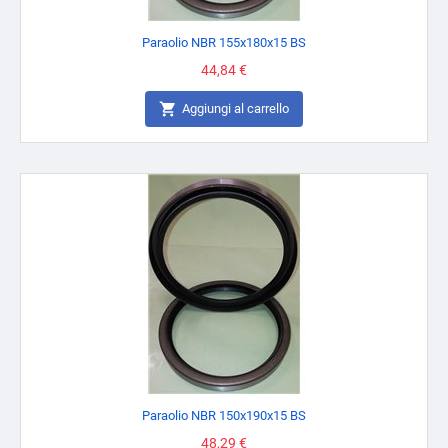
Paraolio NBR 155x180x15 BS
Prezzo
44,84 €

Aggiungi al carrello
Paraolio NBR 150x190x15 BS
Prezzo
48,29 €