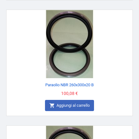
Paraolio NBR 260x300x20 B
Prezzo
100,08 €

Aggiungi al carrello