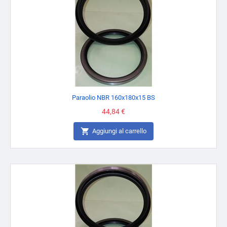
Paraolio NBR 160x180x15 BS
Prezzo
44,84 €

Aggiungi al carrello