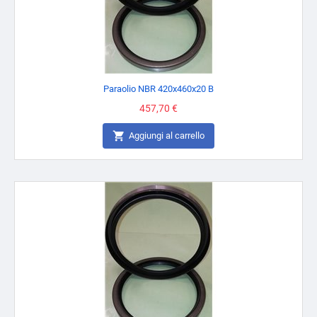
Paraolio NBR 420x460x20 B
Prezzo
457,70 €

Aggiungi al carrello