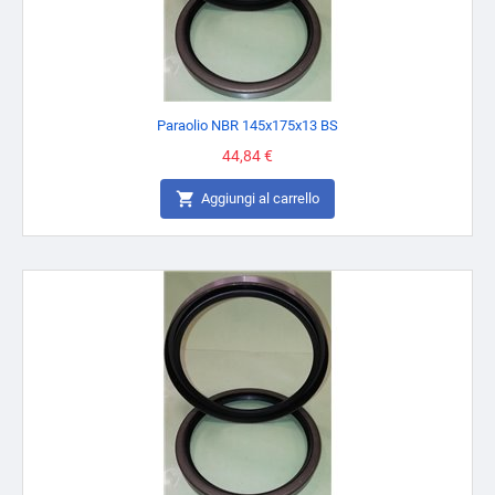
Paraolio NBR 145x175x13 BS
Prezzo
44,84 €

Aggiungi al carrello