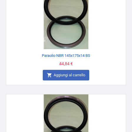
Paraolio NBR 145x175x14 BS
Prezzo
44,84 €

Aggiungi al carrello