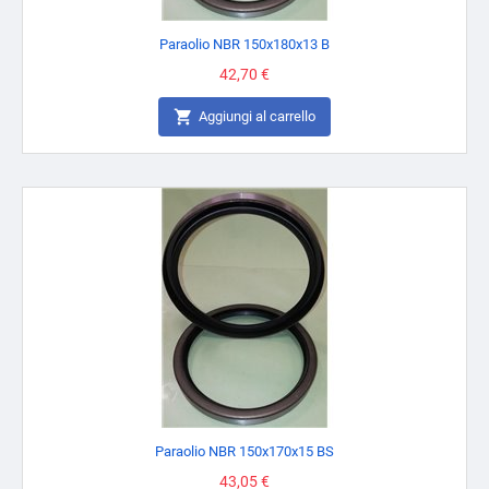
Paraolio NBR 150x180x13 B
Prezzo
42,70 €

Aggiungi al carrello
Paraolio NBR 150x170x15 BS
Prezzo
43,05 €