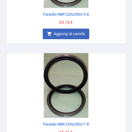
Paraolio NBR 220x250x15 B
Prezzo
95,74 €

Aggiungi al carrello
Paraolio NBR 220x250x11 B