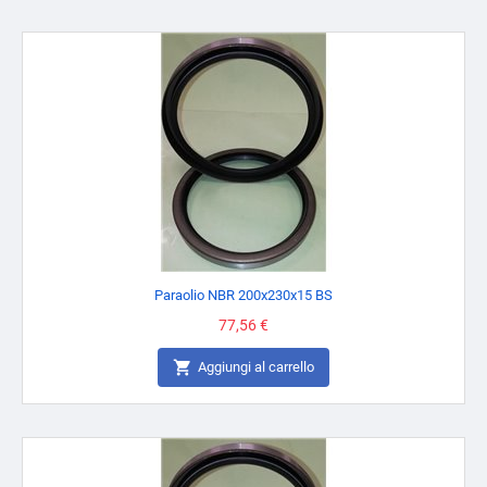
Paraolio NBR 200x230x15 BS
Prezzo
77,56 €

Aggiungi al carrello