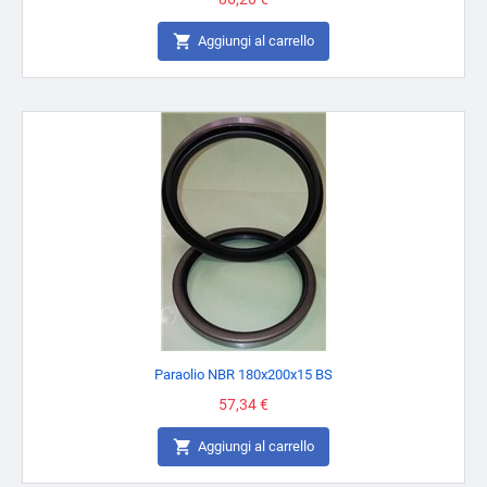

Aggiungi al carrello
Paraolio NBR 180x200x15 BS
Prezzo
57,34 €

Aggiungi al carrello