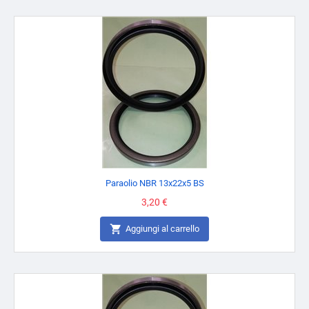
Paraolio NBR 13x22x5 BS
Prezzo
3,20 €

Aggiungi al carrello