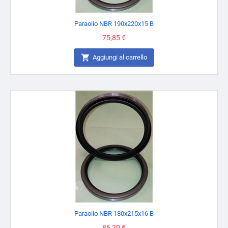
Paraolio NBR 190x220x15 B
Prezzo
75,85 €

Aggiungi al carrello
Paraolio NBR 180x215x16 B
Prezzo
86,20 €