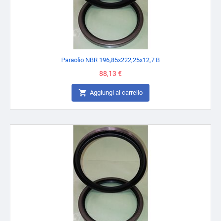
Paraolio NBR 196,85x222,25x12,7 B
Prezzo
88,13 €

Aggiungi al carrello