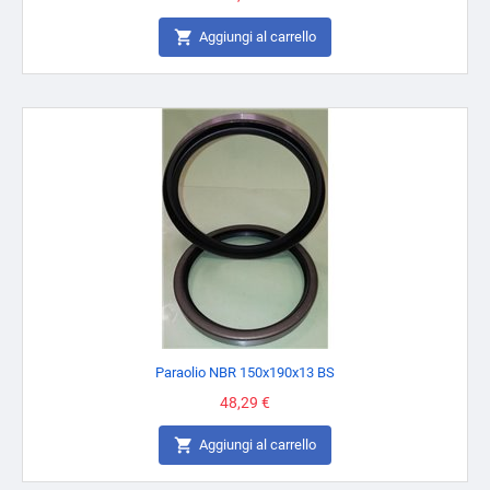

Aggiungi al carrello
Paraolio NBR 150x190x13 BS
Prezzo
48,29 €

Aggiungi al carrello