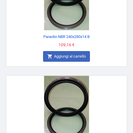
Paraolio NBR 240x280x14 B
Prezzo
109,16 €

Aggiungi al carrello