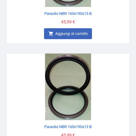
Paraolio NBR 160x190x15 B
Prezzo
45,99 €

Aggiungi al carrello
Paraolio NBR 160x190x13 B
Prezzo
45,99 €