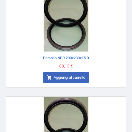
Paraolio NBR 200x230x15 B
Prezzo
88,13 €

Aggiungi al carrello