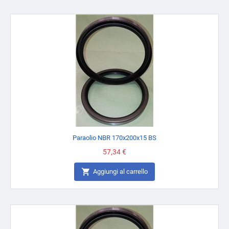
Paraolio NBR 170x200x15 BS
Prezzo
57,34 €

Aggiungi al carrello