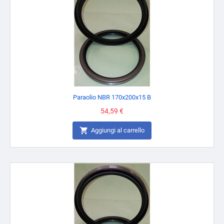
Paraolio NBR 170x200x15 B
Prezzo
54,59 €

Aggiungi al carrello