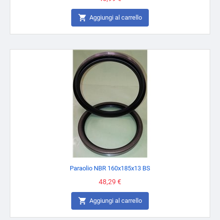

Aggiungi al carrello
Paraolio NBR 160x185x13 BS
Prezzo
48,29 €

Aggiungi al carrello