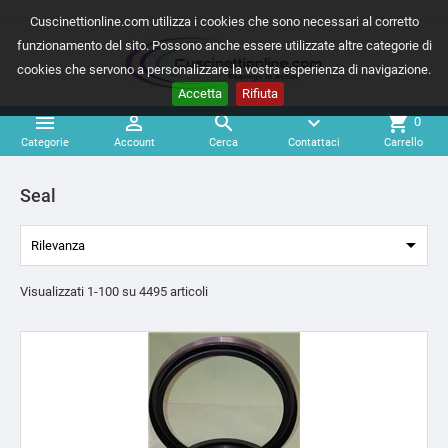
Cuscinettionline.com utilizza i cookies che sono necessari al corretto
funzionamento del sito. Possono anche essere utilizzate altre categorie di
cookies che servono a personalizzare la vostra esperienza di navigazione.
Accetta
Rifiuta



expand_more
shopping_cart
0
Categorie
Account
Cerca
Contattaci
Carrello
Seal

Rilevanza
Visualizzati 1-100 su 4495 articoli