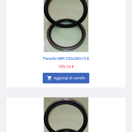
Paraolio NBR 250x280x15 B
Prezzo
109,16 €

Aggiungi al carrello