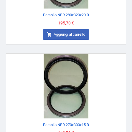
Paraolio NBR 280x320x20 B
Prezzo
195,70 €

Aggiungi al carrello
Paraolio NBR 270x300x15 B