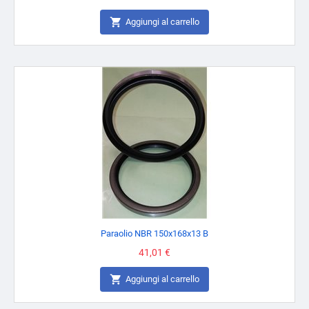

Aggiungi al carrello
Paraolio NBR 150x168x13 B
Prezzo
41,01 €

Aggiungi al carrello