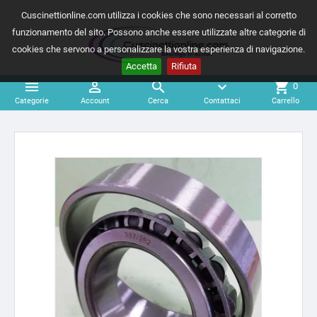
Cuscinettionline.com utilizza i cookies che sono necessari al corretto
funzionamento del sito. Possono anche essere utilizzate altre categorie di
cookies che servono a personalizzare la vostra esperienza di navigazione.
Accetta
Rifiuta



expand_more
shopping_cart
0
Categorie
Account
Cerca
Contattaci
Carrello