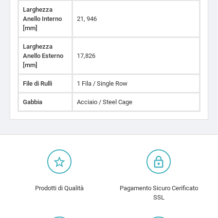
Larghezza
Anello Interno
21, 946
[mm]
Larghezza
Anello Esterno
17,826
[mm]
File di Rulli
1 Fila / Single Row
Gabbia
Acciaio / Steel Cage
star_border
lock_outline
Prodotti di Qualità
Pagamento Sicuro Cerificato
SSL