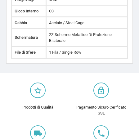
Gioco Interno
C3
Gabbia
Acciaio / Steel Cage
2Z Schermo Metallico Di Protezione
Schermatura
Bilaterale
File di Sfere
1 Fila / Single Row
star_border
lock_outline
Prodotti di Qualità
Pagamento Sicuro Cerificato
SSL
local_shipping
local_phone