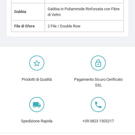
Gabbia in Poliammide Rinforzata con Fibre
Gabbia
di Vetro
File di Sfere
2 File / Double Row
star_border
lock_outline
Prodotti di Qualità
Pagamento Sicuro Cerificato
SSL
local_shipping
local_phone
Spedizione Rapida
+39 0823 1503217