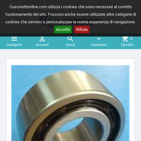
Cuscinettionline.com utilizza i cookies che sono necessari al corretto
funzionamento del sito. Possono anche essere utilizzate altre categorie di
cookies che servono a personalizzare la vostra esperienza di navigazione.
Accetta
Rifiuta



expand_more
shopping_cart
0
Categorie
Account
Cerca
Contattaci
Carrello