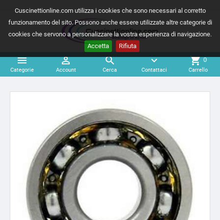
Cuscinettionline.com utilizza i cookies che sono necessari al corretto
funzionamento del sito. Possono anche essere utilizzate altre categorie di
cookies che servono a personalizzare la vostra esperienza di navigazione.
Accetta
Rifiuta



expand_more
shopping_cart
0
Categorie
Account
Cerca
Contattaci
Carrello