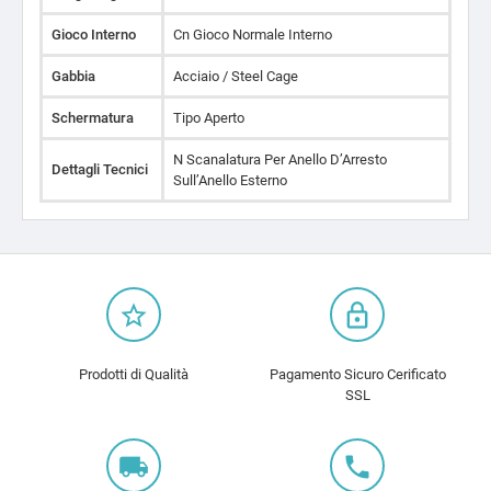
Gioco Interno
Cn Gioco Normale Interno
Gabbia
Acciaio / Steel Cage
Schermatura
Tipo Aperto
N Scanalatura Per Anello D’Arresto
Dettagli Tecnici
Sull’Anello Esterno
star_border
lock_outline
Prodotti di Qualità
Pagamento Sicuro Cerificato
SSL
local_shipping
local_phone