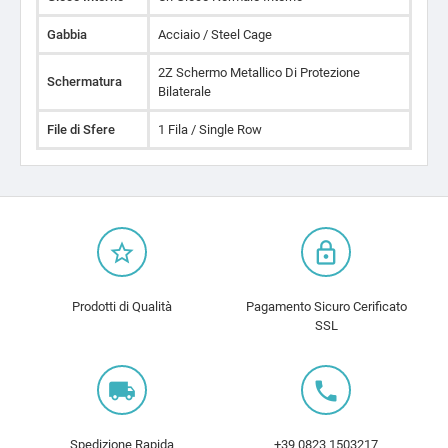
Gabbia
Acciaio / Steel Cage
2Z Schermo Metallico Di Protezione
Schermatura
Bilaterale
File di Sfere
1 Fila / Single Row
star_border
lock_outline
Prodotti di Qualità
Pagamento Sicuro Cerificato
SSL
local_shipping
local_phone
Spedizione Rapida
+39 0823 1503217