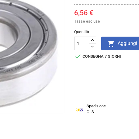
6,56 €
Tasse escluse
Quantità

Aggiungi a

CONSEGNA 7 GIORNI
Spedizione
GLS