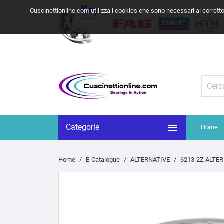
Cuscinettionline.com utilizza i cookies che sono necessari al corrett

Categorie
Home
Home
E-Catalogue
ALTERNATIVE
6213-2Z ALTER