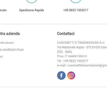
icato
Spedizione Rapida
+39 0823 1503217
tra azienda
Contattaci
to sicuro
CUSCINETTI E TRASMISSIONI S.r.l.
Via Nazionale Appia - 372 81020 Cas
e condizioni d'uso
(CE) - Italia
P.Iva: IT 04400150613
aci
Tel : +39 0823 1503217
e-mail : cuscinettietrasmissioni@gm