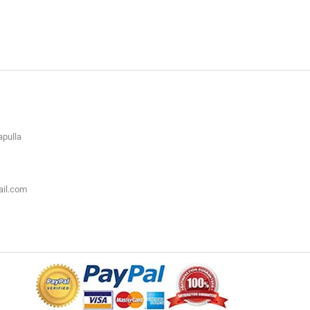
apulla
ail.com