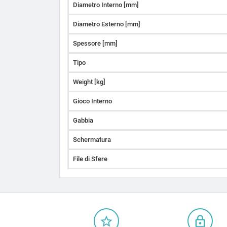
Diametro Interno [mm]
Diametro Esterno [mm]
Spessore [mm]
Tipo
Weight [kg]
Gioco Interno
Gabbia
Schermatura
File di Sfere
star_border
lock_outline