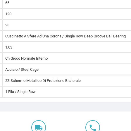
65
120
23
Cuscinetto A Sfere Ad Una Corona / Single Row Deep Groove Ball Bearing
1,03
Cn Gioco Normale Interno
Acciaio / Steel Cage
2Z Schermo Metallico Di Protezione Bilaterale
1 Fila / Single Row
local_shipping
local_phone