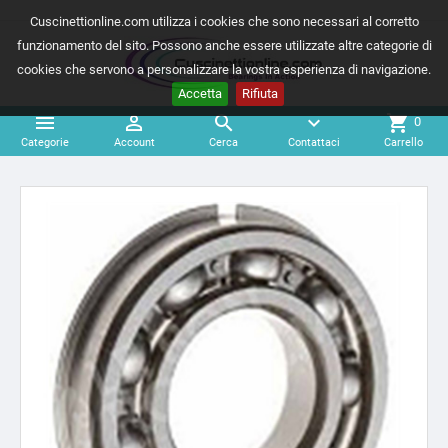
Cuscinettionline.com utilizza i cookies che sono necessari al corretto
funzionamento del sito. Possono anche essere utilizzate altre categorie di
cookies che servono a personalizzare la vostra esperienza di navigazione.
Accetta
Rifiuta



expand_more
shopping_cart
0
Categorie
Account
Cerca
Contattaci
Carrello