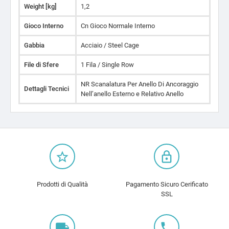
Weight [kg]
1,2
Gioco Interno
Cn Gioco Normale Interno
Gabbia
Acciaio / Steel Cage
File di Sfere
1 Fila / Single Row
NR Scanalatura Per Anello Di Ancoraggio
Dettagli Tecnici
Nell’anello Esterno e Relativo Anello
star_border
lock_outline
Prodotti di Qualità
Pagamento Sicuro Cerificato
SSL
local_shipping
local_phone