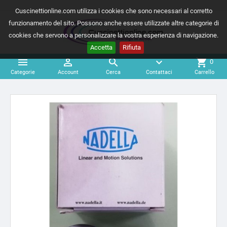
Cuscinettionline.com utilizza i cookies che sono necessari al corretto
funzionamento del sito. Possono anche essere utilizzate altre categorie di
cookies che servono a personalizzare la vostra esperienza di navigazione.
Accetta
Rifiuta



expand_more
shopping_cart
0
Categorie
Account
Cerca
Contattaci
Carrello