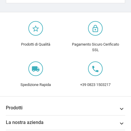
star_border
lock_outline
Prodotti di Qualità
Pagamento Sicuro Cerificato
SSL
local_shipping
local_phone
Spedizione Rapida
+39 0823 1503217
Prodotti

La nostra azienda
