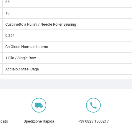
65
18
Cuscinetto a Rullini / Needle Roller Bearing
0,254
Cn Gioco Normale Interno
1 Fila / Single Row
Acciaio / Steel Cage
local_shipping
local_phone
icato
Spedizione Rapida
+39 0823 1503217