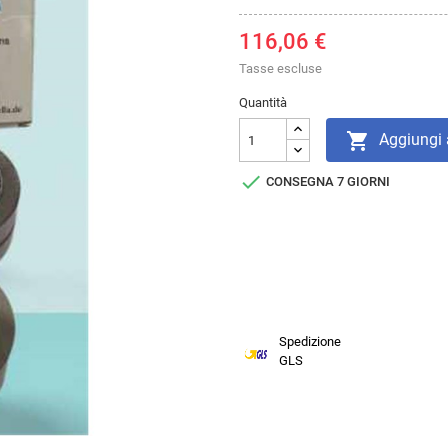
116,06 €
Tasse escluse
Quantità

Aggiungi a

CONSEGNA 7 GIORNI
Spedizione
GLS