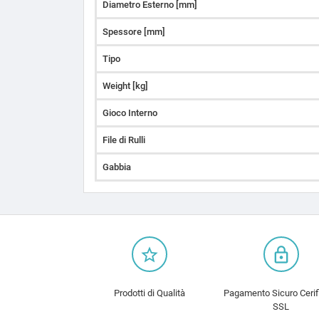
Diametro Esterno [mm]
Spessore [mm]
Tipo
Weight [kg]
Gioco Interno
File di Rulli
Gabbia
star_border
lock_outline
Prodotti di Qualità
Pagamento Sicuro Cerif
SSL