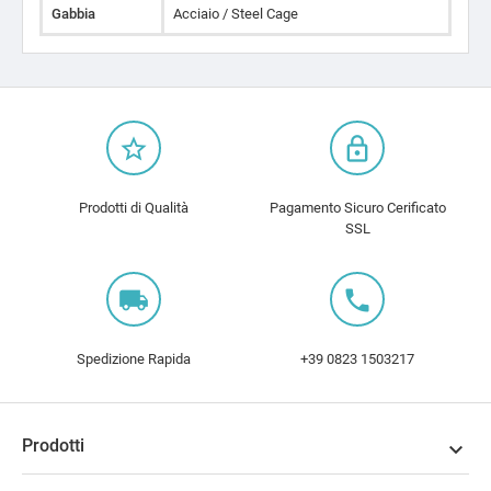
Gabbia
Acciaio / Steel Cage
star_border
lock_outline
Prodotti di Qualità
Pagamento Sicuro Cerificato
SSL
local_shipping
local_phone
Spedizione Rapida
+39 0823 1503217
Prodotti
