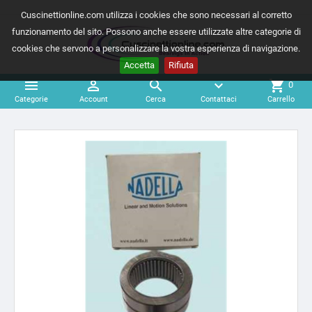
Cuscinettionline.com utilizza i cookies che sono necessari al corretto
funzionamento del sito. Possono anche essere utilizzate altre categorie di
cookies che servono a personalizzare la vostra esperienza di navigazione.
Accetta
Rifiuta



expand_more
shopping_cart
0
Categorie
Account
Cerca
Contattaci
Carrello