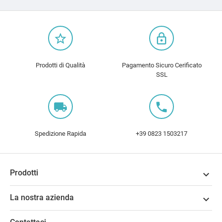
star_border
lock_outline
Prodotti di Qualità
Pagamento Sicuro Cerificato
SSL
local_shipping
local_phone
Spedizione Rapida
+39 0823 1503217
Prodotti

La nostra azienda
