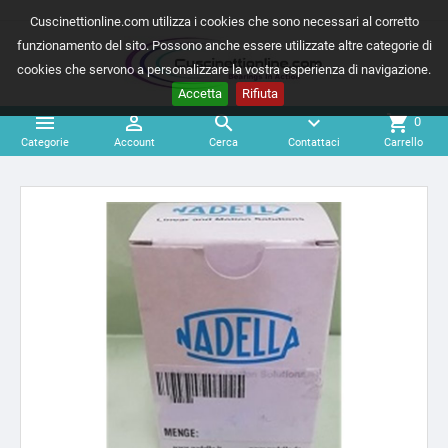
Cuscinettionline.com utilizza i cookies che sono necessari al corretto
funzionamento del sito. Possono anche essere utilizzate altre categorie di
cookies che servono a personalizzare la vostra esperienza di navigazione.
Accetta
Rifiuta



expand_more
shopping_cart
0
Categorie
Account
Cerca
Contattaci
Carrello