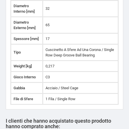
Diametro
32
Interno [mm]
Diametro
65
Esterno [mm]
Spessore [mm]
17
Cuscinetto A Sfere Ad Una Corona / Single
Tipo
Row Deep Groove Ball Bearing
Weight [kg]
0,217
Gioco Interno
C3
Gabbia
Acciaio / Steel Cage
File di Sfere
1 Fila / Single Row
I clienti che hanno acquistato questo prodotto
hanno comprato anche: