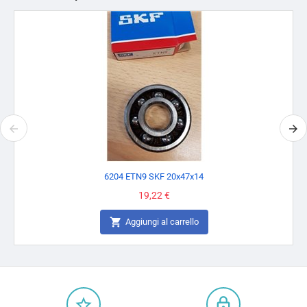
6204 ETN9 SKF 20x47x14
Prezzo
19,22 €

Aggiungi al carrello
star_border
lock_outline