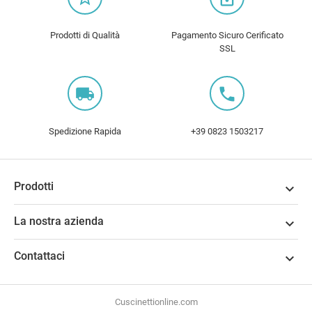
Prodotti di Qualità
Pagamento Sicuro Cerificato
SSL
local_shipping
local_phone
Spedizione Rapida
+39 0823 1503217
Prodotti

La nostra azienda

Contattaci

Cuscinettionline.com