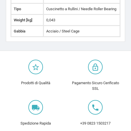
Tipo
Cuscinetto a Rullini / Needle Roller Bearing
Weight [kg]
0,043
Gabbia
Acciaio / Steel Cage
star_border
lock_outline
Prodotti di Qualità
Pagamento Sicuro Cerificato
SSL
local_shipping
local_phone
Spedizione Rapida
+39 0823 1503217