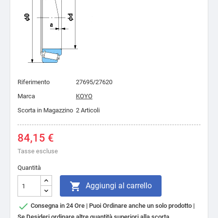
Riferimento
27695/27620
Marca
KOYO
Scorta in Magazzino
2 Articoli
84,15 €
Tasse escluse
Quantità

Aggiungi al carrello

Consegna in 24 Ore | Puoi Ordinare anche un solo prodotto |
Se Desideri ordinare altre quantità superiori alla scorta