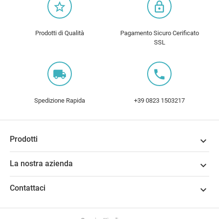
star_border
lock_outline
Prodotti di Qualità
Pagamento Sicuro Cerificato
SSL
local_shipping
local_phone
Spedizione Rapida
+39 0823 1503217
Prodotti

La nostra azienda

Contattaci
