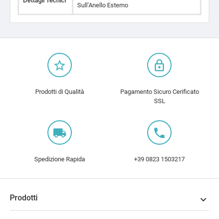
Dettagli Tecnici
Sull’Anello Esterno
star_border
lock_outline
Prodotti di Qualità
Pagamento Sicuro Cerificato
SSL
local_shipping
local_phone
Spedizione Rapida
+39 0823 1503217
Prodotti
