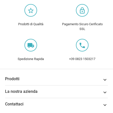
star_border
lock_outline
Prodotti di Qualità
Pagamento Sicuro Cerificato
SSL
local_shipping
local_phone
Spedizione Rapida
+39 0823 1503217
Prodotti

La nostra azienda

Contattaci
