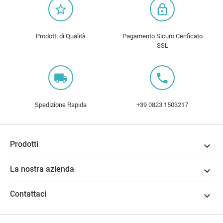
star_border
lock_outline
Prodotti di Qualità
Pagamento Sicuro Cerificato
SSL
local_shipping
local_phone
Spedizione Rapida
+39 0823 1503217
Prodotti

La nostra azienda

Contattaci
