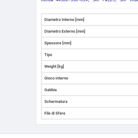
Honda 44300-SS0-014,
SKF FW125, SKF VKB
Diametro Interno [mm]
Diametro Esterno [mm]
Spessore [mm]
Tipo
Weight [kg]
Gioco Interno
Gabbia
Schermatura
File di Sfere