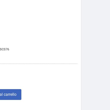
SCS76
l carrello