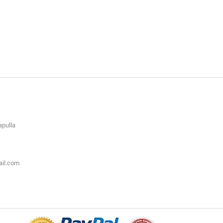
apulla
ail.com