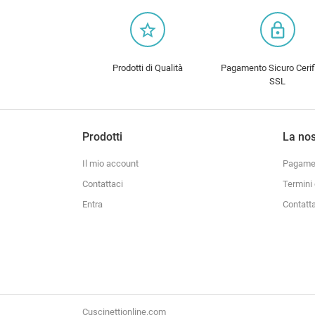
star_border
lock_outline
Prodotti di Qualità
Pagamento Sicuro Cerif
SSL
Prodotti
La nos
Il mio account
Pagamen
Contattaci
Termini 
Entra
Contatt
Cuscinettionline.com