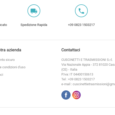
local_shipping
local_phone
icato
Spedizione Rapida
+39 0823 1503217
tra azienda
Contattaci
to sicuro
CUSCINETTI E TRASMISSIONI S.r.l.
Via Nazionale Appia - 372 81020 Cas
e condizioni d'uso
(CE) - Italia
P.Iva: IT 04400150613
aci
Tel : +39 0823 1503217
e-mail : cuscinettietrasmissioni@gm