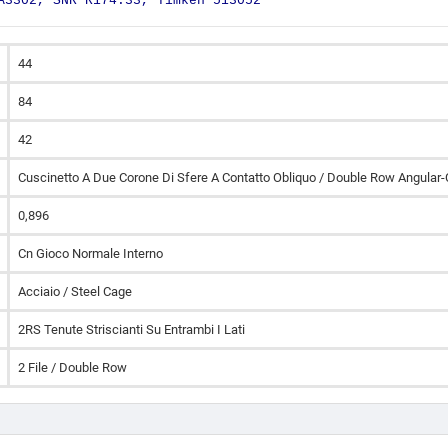
A3302, SNR R174.33, Timken 513052
44
84
42
Cuscinetto A Due Corone Di Sfere A Contatto Obliquo / Double Row Angular-
0,896
Cn Gioco Normale Interno
Acciaio / Steel Cage
2RS Tenute Striscianti Su Entrambi I Lati
2 File / Double Row