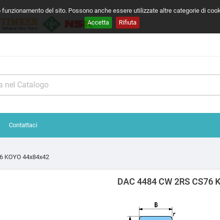
o funzionamento del sito. Possono anche essere utilizzate altre categorie di coo
Accetta
Rifiuta
Contattaci
6 KOYO 44x84x42
DAC 4484 CW 2RS CS76 