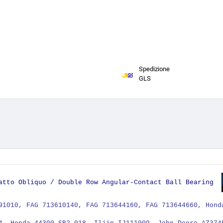
Spedizione
GLS
tatto Obliquo / Double Row Angular-Contact Ball Bearing
91010, FAG 713610140, FAG 713644160, FAG 713644660, Hond