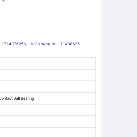
56,
 171407625A, Volkswagen 171498625
Contact Ball Bearing