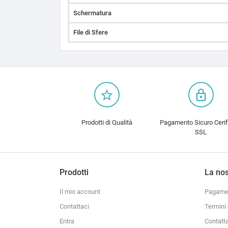
Schermatura
File di Sfere
star_border
lock_outline
Prodotti di Qualità
Pagamento Sicuro Cerif
SSL
Prodotti
La nos
Il mio account
Pagamen
Contattaci
Termini 
Entra
Contatt