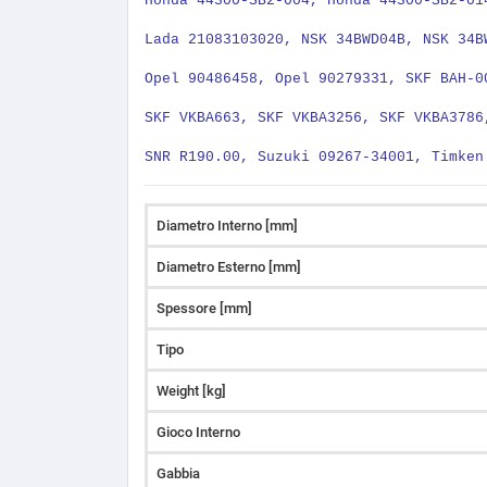
Honda 44300-SB2-004, Honda 44300-SB2-01
Lada 21083103020, NSK 34BWD04B, NSK 34B
Opel 90486458, Opel 90279331, SKF BAH-0
SKF VKBA663, SKF VKBA3256, SKF VKBA3786
SNR R190.00, Suzuki 09267-34001, Timken
Diametro Interno [mm]
Diametro Esterno [mm]
Spessore [mm]
Tipo
Weight [kg]
Gioco Interno
Gabbia