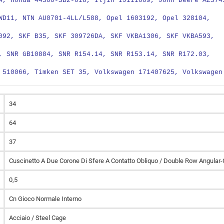
4, Honda 44300-SB2-018, Iljin IJ111009, John Deere AZ374
WD11, NTN AU0701-4LL/L588, Opel 1603192, Opel 328104,
092, SKF B35, SKF 309726DA, SKF VKBA1306, SKF VKBA593,
, SNR GB10884, SNR R154.14, SNR R153.14, SNR R172.03,
 510066, Timken SET 35, Volkswagen 171407625, Volkswagen
34
64
37
Cuscinetto A Due Corone Di Sfere A Contatto Obliquo / Double Row Angular-
0,5
Cn Gioco Normale Interno
Acciaio / Steel Cage