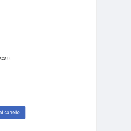
SCS44
l carrello