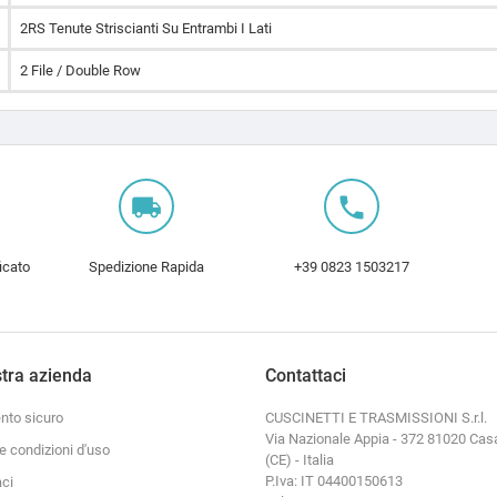
2RS Tenute Striscianti Su Entrambi I Lati
2 File / Double Row
local_shipping
local_phone
icato
Spedizione Rapida
+39 0823 1503217
tra azienda
Contattaci
to sicuro
CUSCINETTI E TRASMISSIONI S.r.l.
Via Nazionale Appia - 372 81020 Cas
e condizioni d'uso
(CE) - Italia
P.Iva: IT 04400150613
aci