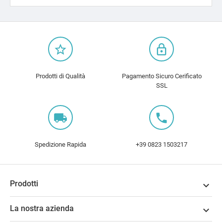
star_border
lock_outline
Prodotti di Qualità
Pagamento Sicuro Cerificato
SSL
local_shipping
local_phone
Spedizione Rapida
+39 0823 1503217
Prodotti

La nostra azienda
