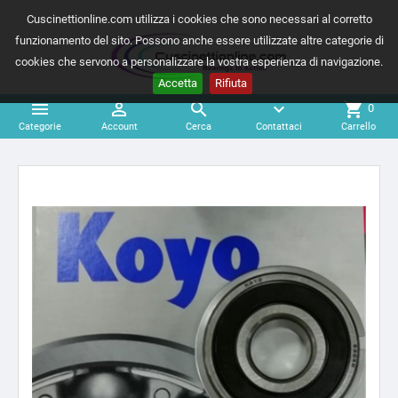
Cuscinettionline.com utilizza i cookies che sono necessari al corretto
funzionamento del sito. Possono anche essere utilizzate altre categorie di
cookies che servono a personalizzare la vostra esperienza di navigazione.
Accetta
Rifiuta



expand_more
shopping_cart
0
Categorie
Account
Cerca
Contattaci
Carrello