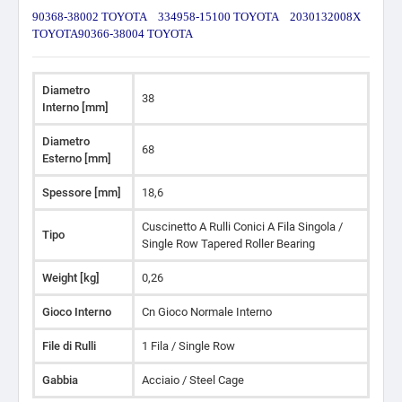
90368-38002 TOYOTA 334958-15100 TOYOTA 2030132008X
TOYOTA
90366-38004 TOYOTA
Diametro
38
Interno [mm]
Diametro
68
Esterno [mm]
Spessore [mm]
18,6
Cuscinetto A Rulli Conici A Fila Singola /
Tipo
Single Row Tapered Roller Bearing
Weight [kg]
0,26
Gioco Interno
Cn Gioco Normale Interno
File di Rulli
1 Fila / Single Row
Gabbia
Acciaio / Steel Cage