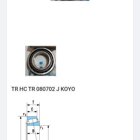
TR HC TR 080702 J KOYO