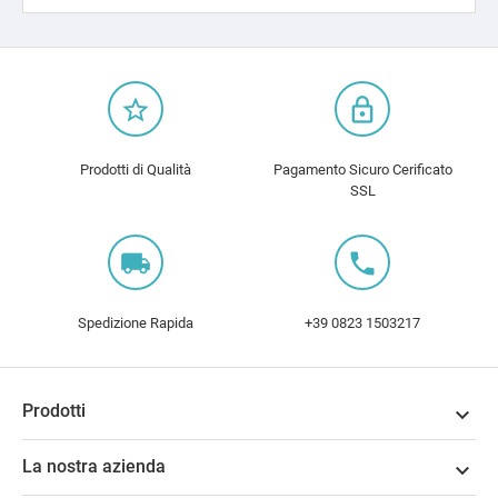
star_border
lock_outline
Prodotti di Qualità
Pagamento Sicuro Cerificato
SSL
local_shipping
local_phone
Spedizione Rapida
+39 0823 1503217
Prodotti

La nostra azienda
