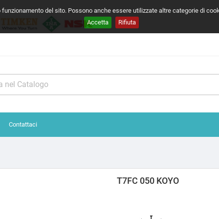
o funzionamento del sito. Possono anche essere utilizzate altre categorie di coo
Accetta
Rifiuta
Contattaci
T7FC 050 KOYO