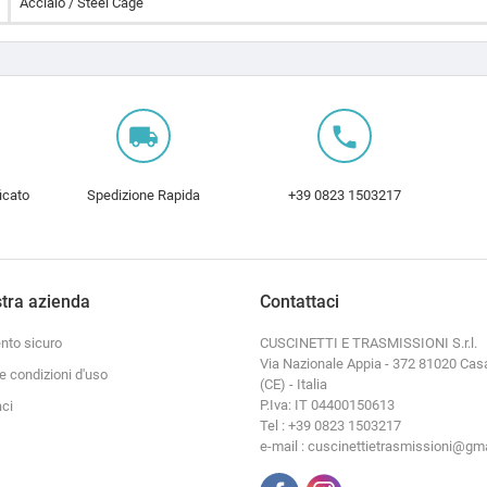
Acciaio / Steel Cage
local_shipping
local_phone
icato
Spedizione Rapida
+39 0823 1503217
tra azienda
Contattaci
to sicuro
CUSCINETTI E TRASMISSIONI S.r.l.
Via Nazionale Appia - 372 81020 Cas
e condizioni d'uso
(CE) - Italia
P.Iva: IT 04400150613
aci
Tel : +39 0823 1503217
e-mail : cuscinettietrasmissioni@gm