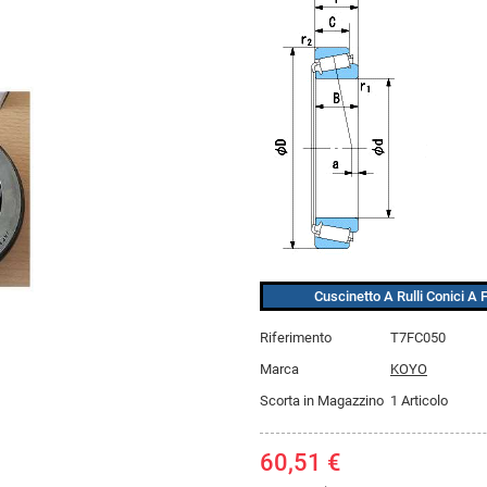
Cuscinetto A Rulli Conici A 
Riferimento
T7FC050
Marca
KOYO
Scorta in Magazzino
1 Articolo
60,51 €