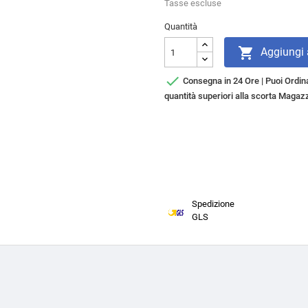
Tasse escluse
Quantità

Aggiungi a

Consegna in 24 Ore | Puoi Ordina
quantità superiori alla scorta Magazz
Spedizione
GLS