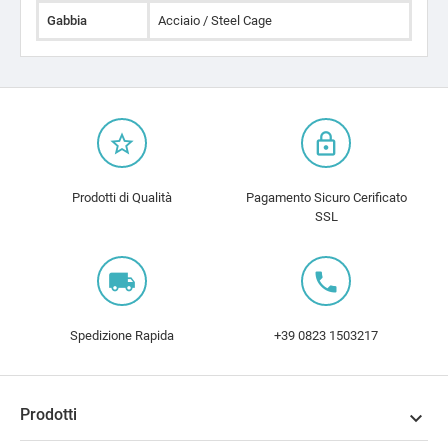
Gabbia
Acciaio / Steel Cage
star_border
lock_outline
Prodotti di Qualità
Pagamento Sicuro Cerificato
SSL
local_shipping
local_phone
Spedizione Rapida
+39 0823 1503217
Prodotti
