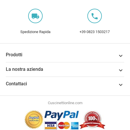
local_shipping
local_phone
Spedizione Rapida
+39 0823 1503217
Prodotti

La nostra azienda

Contattaci

Cuscinettionline.com