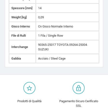
Spessore [mm]
14
Weight [kg]
0,09
Gioco Interno
Cn Gioco Normale Interno
File di Rulli
1 Fila / Single Row
90365-25017 TOYOTA 09264-25004
Interchange
SUZUKI
Gabbia
Acciaio / Steel Cage
star_border
lock_outline
Prodotti di Qualità
Pagamento Sicuro Cerificato
SSL