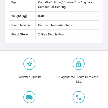
Tipo
Contatto Obliquo / Double Row Angular-
Contact Ball Bearing
Weight [kg]
0,401
Gioco Interno
Cn Gioco Normale Interno
File di Sfere
2 File / Double Row
star_border
lock_outline
Prodotti di Qualità
Pagamento Sicuro Cerificato
SSL
local_shipping
local_phone