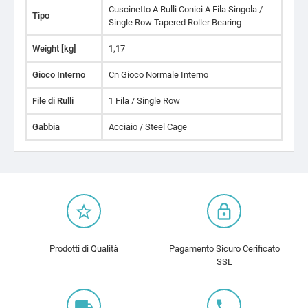
Cuscinetto A Rulli Conici A Fila Singola /
Tipo
Single Row Tapered Roller Bearing
Weight [kg]
1,17
Gioco Interno
Cn Gioco Normale Interno
File di Rulli
1 Fila / Single Row
Gabbia
Acciaio / Steel Cage
star_border
lock_outline
Prodotti di Qualità
Pagamento Sicuro Cerificato
SSL
local_shipping
local_phone