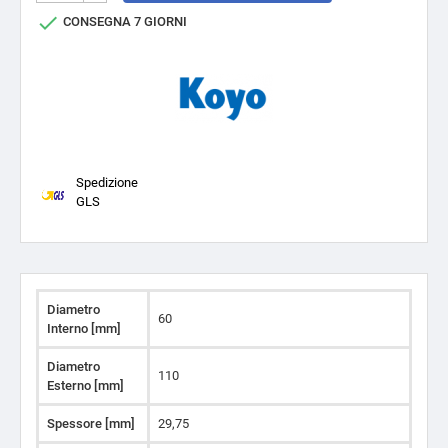

CONSEGNA 7 GIORNI
Spedizione
GLS
Diametro
60
Interno [mm]
Diametro
110
Esterno [mm]
Spessore [mm]
29,75