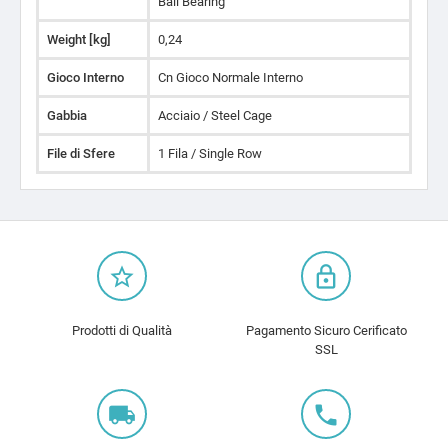
Ball Bearing
Weight [kg]
0,24
Gioco Interno
Cn Gioco Normale Interno
Gabbia
Acciaio / Steel Cage
File di Sfere
1 Fila / Single Row
star_border
lock_outline
Prodotti di Qualità
Pagamento Sicuro Cerificato
SSL
local_shipping
local_phone