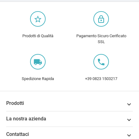
star_border
lock_outline
Prodotti di Qualità
Pagamento Sicuro Cerificato
SSL
local_shipping
local_phone
Spedizione Rapida
+39 0823 1503217
Prodotti

La nostra azienda

Contattaci
