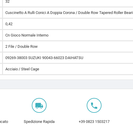
32
Cuscinetto A Rulli Conici A Doppia Corona / Double Row Tapered Roller Bear
0,42
Cn Gioco Normale Interno
2 File / Double Row
09269-38003 SUZUKI 90043-66023 DAIHATSU
Acciaio / Steel Cage
local_shipping
local_phone
icato
Spedizione Rapida
+39 0823 1503217