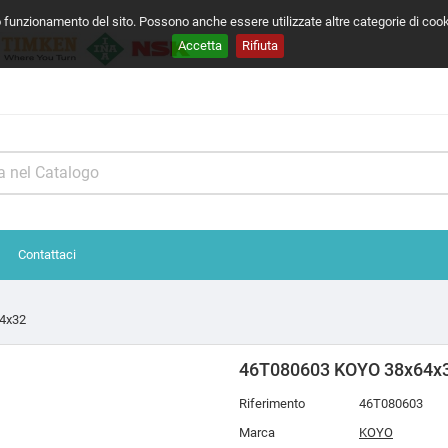
o funzionamento del sito. Possono anche essere utilizzate altre categorie di coo
Accetta
Rifiuta
Contattaci
4x32
46T080603 KOYO 38x64x
Riferimento
46T080603
Marca
KOYO