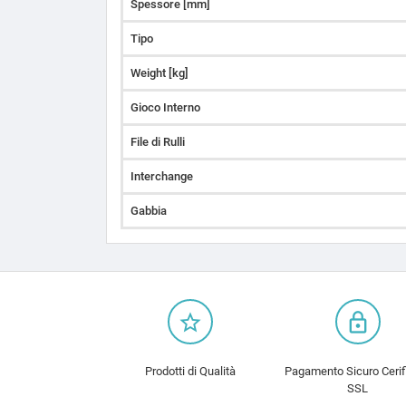
Spessore [mm]
Tipo
Weight [kg]
Gioco Interno
File di Rulli
Interchange
Gabbia
star_border
lock_outline
Prodotti di Qualità
Pagamento Sicuro Cerif
SSL