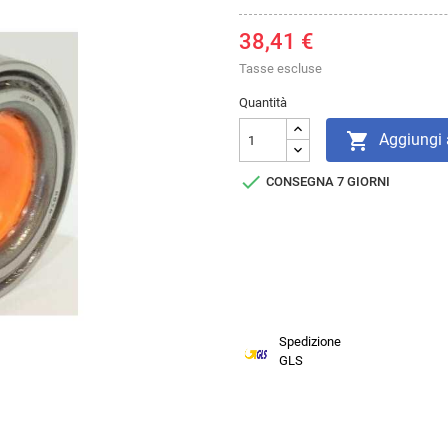
38,41 €
Tasse escluse
Quantità

Aggiungi a

CONSEGNA 7 GIORNI
Spedizione
GLS