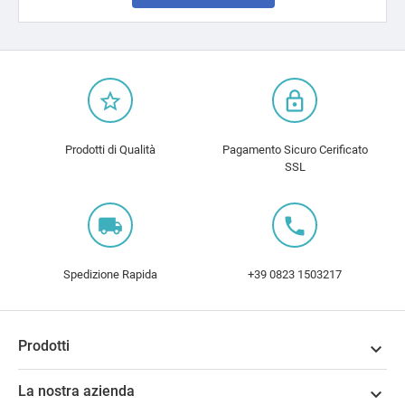
star_border
lock_outline
Prodotti di Qualità
Pagamento Sicuro Cerificato
SSL
local_shipping
local_phone
Spedizione Rapida
+39 0823 1503217
Prodotti

La nostra azienda
