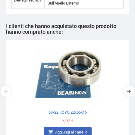
Dettagli Tecnici
Sull’Anello Esterno
I clienti che hanno acquistato questo prodotto
hanno comprato anche:
63/22 KOYO 22x56x16
Prezzo
7,07 €

Aggiungi al carrello