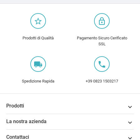
star_border
lock_outline
Prodotti di Qualità
Pagamento Sicuro Cerificato
SSL
local_shipping
local_phone
Spedizione Rapida
+39 0823 1503217
Prodotti

La nostra azienda

Contattaci
