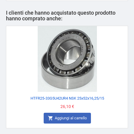
I clienti che hanno acquistato questo prodotto
hanno comprato anche:
HTFR25-33G5U42UR4 NSK 25x52x16,25/15
Prezzo
26,10 €

Aggiungi al carrello