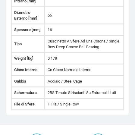
Interno [mm]
Diametro
56
Esterno [mm]
Spessore [mm]
16
Cuscinetto A Sfere Ad Una Corona / Single
Tipo
Row Deep Groove Ball Bearing
Weight [kg]
0,178
Gioco Interno
Cn Gioco Normale Interno
Gabbia
Acciaio / Steel Cage
Schermatura
2RS Tenute Striscianti Su Entrambi I Lati
File di Sfere
1 Fila / Single Row