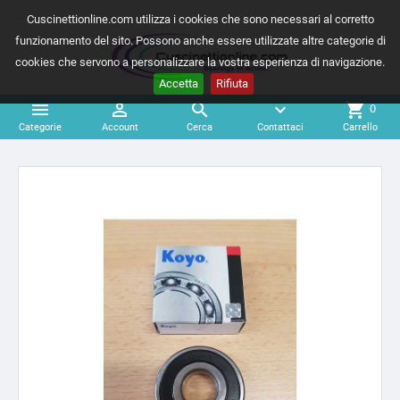
Cuscinettionline.com utilizza i cookies che sono necessari al corretto
funzionamento del sito. Possono anche essere utilizzate altre categorie di
cookies che servono a personalizzare la vostra esperienza di navigazione.
Accetta
Rifiuta



expand_more
shopping_cart
0
Categorie
Account
Cerca
Contattaci
Carrello