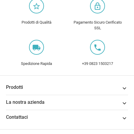
star_border
lock_outline
Prodotti di Qualità
Pagamento Sicuro Cerificato
SSL
local_shipping
local_phone
Spedizione Rapida
+39 0823 1503217
Prodotti

La nostra azienda

Contattaci
