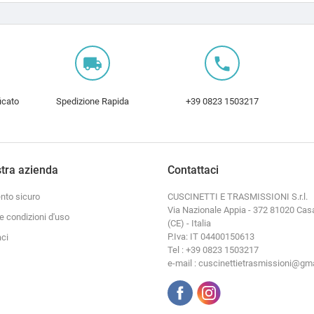
local_shipping
local_phone
icato
Spedizione Rapida
+39 0823 1503217
tra azienda
Contattaci
to sicuro
CUSCINETTI E TRASMISSIONI S.r.l.
Via Nazionale Appia - 372 81020 Cas
e condizioni d'uso
(CE) - Italia
P.Iva: IT 04400150613
aci
Tel : +39 0823 1503217
e-mail : cuscinettietrasmissioni@gm