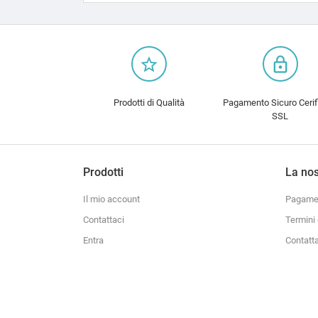
star_border
lock_outline
Prodotti di Qualità
Pagamento Sicuro Cerif
SSL
Prodotti
La nos
Il mio account
Pagamen
Contattaci
Termini 
Entra
Contatt