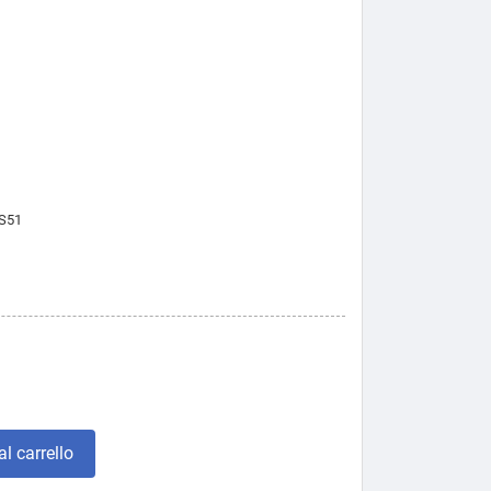
S51
l carrello