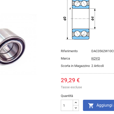
Riferimento
DAC3562W10C
Marca
KOYO
Scorta in Magazzino
2 Articoli
29,29 €
Tasse escluse
Quantità

Aggiungi a