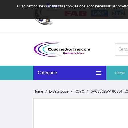
Cuscinettionline.com utilizza i cookies che sono necessari al corrett

Categorie
Home
Home
E-Catalogue
KOYO
DAC3562W-10CS51 KO