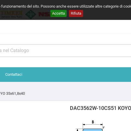
o funzionamento del sito. Possono anche essere utilizzate altre categorie di coo
Accetta
Rifiuta
Contattaci
YO 35x61,8x40
DAC3562W-10CS51 KOYO 