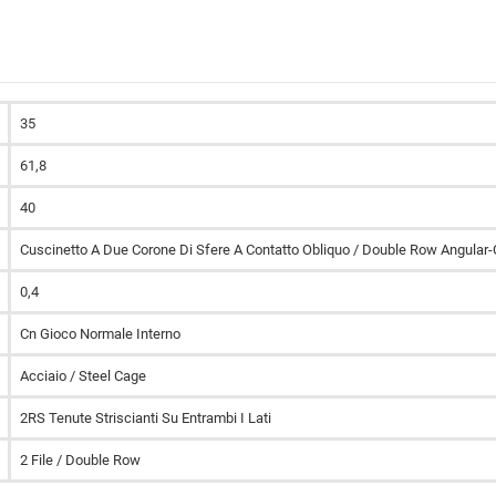
35
61,8
40
Cuscinetto A Due Corone Di Sfere A Contatto Obliquo / Double Row Angular-
0,4
Cn Gioco Normale Interno
Acciaio / Steel Cage
2RS Tenute Striscianti Su Entrambi I Lati
2 File / Double Row