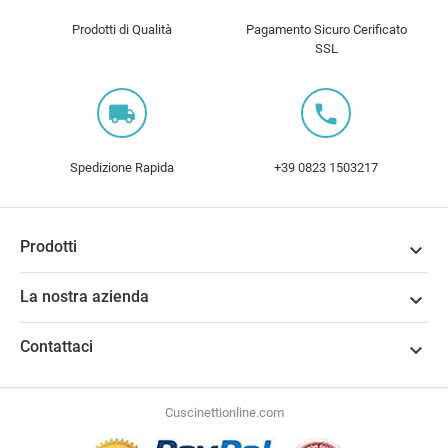
Prodotti di Qualità
Pagamento Sicuro Cerificato
SSL
local_shipping
local_phone
Spedizione Rapida
+39 0823 1503217
Prodotti

La nostra azienda

Contattaci

Cuscinettionline.com