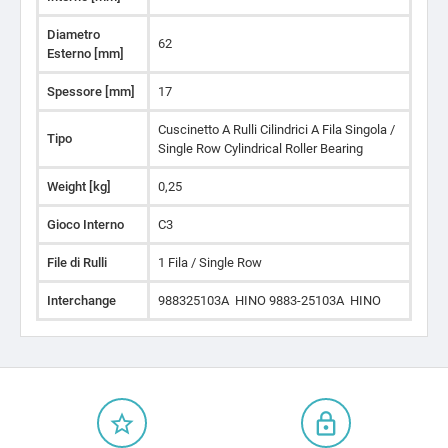
Diametro
62
Esterno [mm]
Spessore [mm]
17
Cuscinetto A Rulli Cilindrici A Fila Singola /
Tipo
Single Row Cylindrical Roller Bearing
Weight [kg]
0,25
Gioco Interno
C3
File di Rulli
1 Fila / Single Row
Interchange
988325103A HINO 9883-25103A HINO
star_border
lock_outline