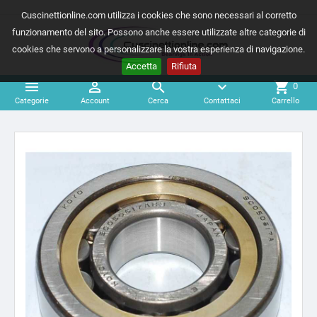
Cuscinettionline.com utilizza i cookies che sono necessari al corretto
funzionamento del sito. Possono anche essere utilizzate altre categorie di
cookies che servono a personalizzare la vostra esperienza di navigazione.
Accetta
Rifiuta



expand_more
shopping_cart
0
Categorie
Account
Cerca
Contattaci
Carrello