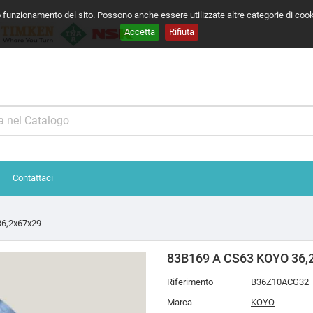
o funzionamento del sito. Possono anche essere utilizzate altre categorie di coo
Accetta
Rifiuta
Contattaci
6,2x67x29
83B169 A CS63 KOYO 36,
Riferimento
B36Z10ACG32
Marca
KOYO