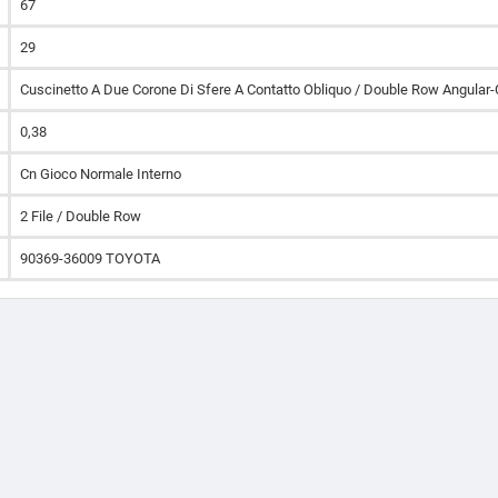
67
29
Cuscinetto A Due Corone Di Sfere A Contatto Obliquo / Double Row Angular-
0,38
Cn Gioco Normale Interno
2 File / Double Row
90369-36009 TOYOTA