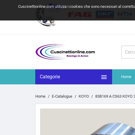
Cuscinettionline.com utilizza i cookies che sono necessari al corrett

Categorie
Home
Home
E-Catalogue
KOYO
83B169 A CS63 KOYO 3