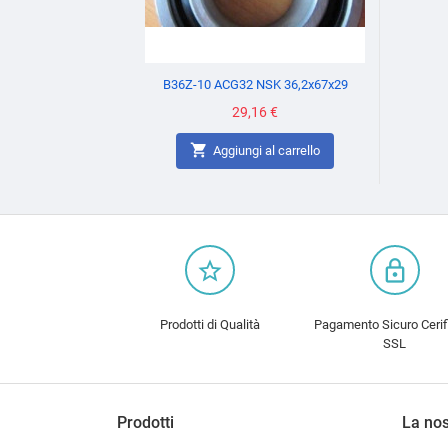
B36Z-10 ACG32 NSK 36,2x67x29
Prezzo
29,16 €

Aggiungi al carrello
star_border
lock_outline
Prodotti di Qualità
Pagamento Sicuro Cerif
SSL
Prodotti
La nos