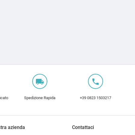
local_shipping
local_phone
icato
Spedizione Rapida
+39 0823 1503217
tra azienda
Contattaci