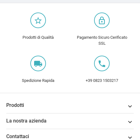
star_border
lock_outline
Prodotti di Qualità
Pagamento Sicuro Cerificato
SSL
local_shipping
local_phone
Spedizione Rapida
+39 0823 1503217
Prodotti

La nostra azienda

Contattaci
