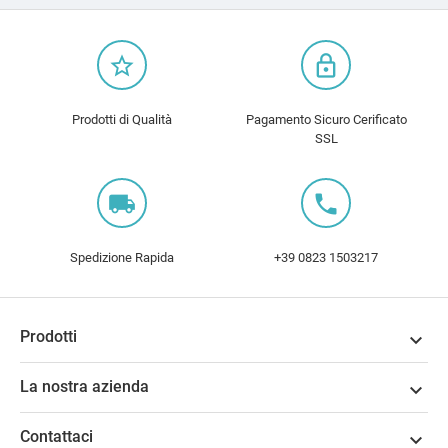
star_border
lock_outline
Prodotti di Qualità
Pagamento Sicuro Cerificato
SSL
local_shipping
local_phone
Spedizione Rapida
+39 0823 1503217
Prodotti

La nostra azienda

Contattaci
