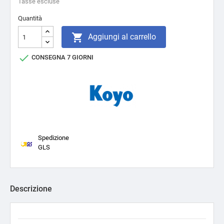
Tasse escluse
Quantità

Aggiungi al carrello

CONSEGNA 7 GIORNI
Spedizione
GLS
Descrizione