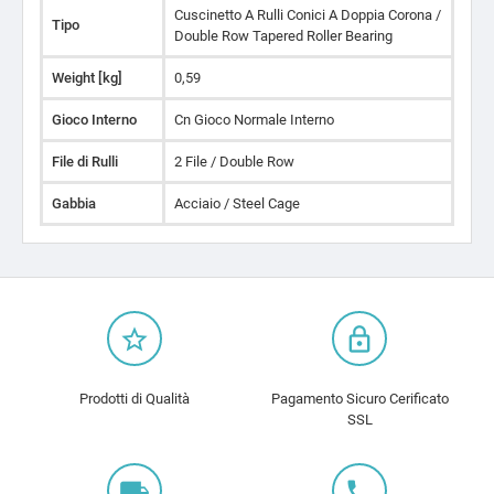
Cuscinetto A Rulli Conici A Doppia Corona /
Tipo
Double Row Tapered Roller Bearing
Weight [kg]
0,59
Gioco Interno
Cn Gioco Normale Interno
File di Rulli
2 File / Double Row
Gabbia
Acciaio / Steel Cage
star_border
lock_outline
Prodotti di Qualità
Pagamento Sicuro Cerificato
SSL
local_shipping
local_phone