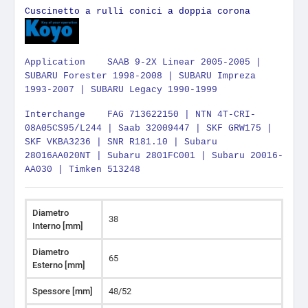
Cuscinetto a rulli conici a doppia corona
Application SAAB 9-2X Linear 2005-2005 |
SUBARU Forester 1998-2008 | SUBARU Impreza
1993-2007 | SUBARU Legacy 1990-1999
Interchange FAG 713622150 | NTN 4T-CRI-
08A05CS95/L244 | Saab 32009447 | SKF GRW175 |
SKF VKBA3236 | SNR R181.10 | Subaru
28016AA020NT | Subaru 2801FC001 | Subaru 20016-
AA030 | Timken 513248
Diametro
38
Interno [mm]
Diametro
65
Esterno [mm]
Spessore [mm]
48/52