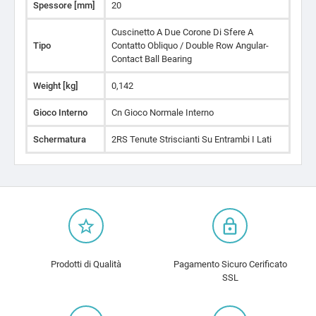
Spessore [mm]
20
Cuscinetto A Due Corone Di Sfere A
Tipo
Contatto Obliquo / Double Row Angular-
Contact Ball Bearing
Weight [kg]
0,142
Gioco Interno
Cn Gioco Normale Interno
Schermatura
2RS Tenute Striscianti Su Entrambi I Lati
star_border
lock_outline
Prodotti di Qualità
Pagamento Sicuro Cerificato
SSL